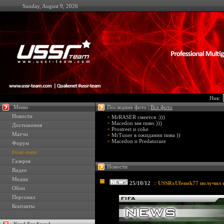
Sunday, August 9, 2026
Ник:
Меню
Последние фото |
Все фото
Новости
+
MrRASER смеется :)))
+
Macedon мм пиво )))
Достижения
+
Prostreet и coke
Матчи
+
MrTuner в ожидании пива ))
+
Macedon и Predatoraze
Форум
#ussr-team
Галерея
Новости
Видео
Медиа
25/10/12
::
USSRxUfenok77 получил к
Обои
Персонал
Контакты