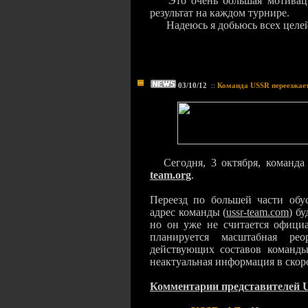
Это очень большая мотиваци
результат на каждом турнире.
Надеюсь я добьюсь всех целе
03/10/12
::
Команда USSR переезжае
Сегодня, 3 октября, команд
team.org
.
Переезд по большей части обу
адрес команды (
ussr-team.com
) б
но он уже не считается офици
планируется масштабная ре
действующих составов команды
неактуальная информация в 
Комментарии представителей 