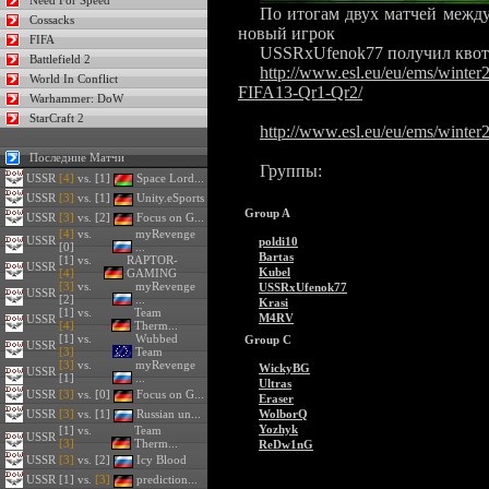
Need For Speed
По итогам двух матчей межд
Cossacks
новый игрок
FIFA
USSRxUfenok77 получил квоту
Battlefield 2
http://www.esl.eu/eu/ems/winte
World In Conflict
FIFA13-Qr1-Qr2/
Warhammer: DoW
StarCraft 2
http://www.esl.eu/eu/ems/winter
Последние Матчи
Группы:
USSR
[4]
vs. [1]
Space Lord...
USSR
[3]
vs. [1]
Unity.eSports
Group A
USSR
[3]
vs. [2]
Focus on G...
[4]
vs.
myRevenge
USSR
poldi10
[0]
...
Bartas
[1] vs.
RAPTOR-
USSR
Kubel
[4]
GAMING
[3]
vs.
myRevenge
USSRxUfenok77
USSR
[2]
...
Krasi
[1] vs.
Team
M4RV
USSR
[4]
Therm...
[1] vs.
Wubbed
Group C
USSR
[3]
Team
[3]
vs.
myRevenge
WickyBG
USSR
[1]
...
Ultras
USSR
[3]
vs. [0]
Focus on G...
Eraser
USSR
[3]
vs. [1]
Russian un...
WolborQ
Yozhyk
[1] vs.
Team
USSR
[3]
Therm...
ReDw1nG
USSR
[3]
vs. [2]
Icy Blood
USSR
[1] vs.
[3]
prediction...