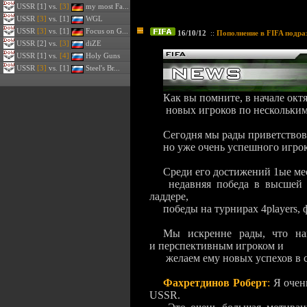
USSR
[1] vs.
[3]
my most Fa...
USSR
[3]
vs. [1]
WGL
USSR
[3]
vs. [1]
Focus on G...
16/10/12
::
Пополнение в FIFA подра
USSR
[2] vs.
[3]
diZE
USSR
[1] vs.
[4]
Holy Guns
USSR
[3]
vs. [1]
Steel's Br...
Как вы помните, в начале окт
новых игроков по нескольки
Сегодня мы рады приветствова
но уже очень успешного игро
Среди его достижений 1ые ме
недавняя победа в высшей p
ладдере,
победы на турнирах 4players, 
Мы искренне рады, что на
и перспективным игроком и
желаем ему новых успехов в 
Фахретдинов Роберт
:
Я очен
USSR.