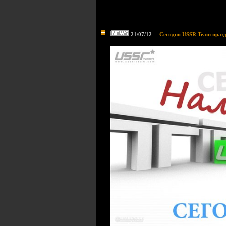
21/07/12
::
Сегодня USSR Team празд