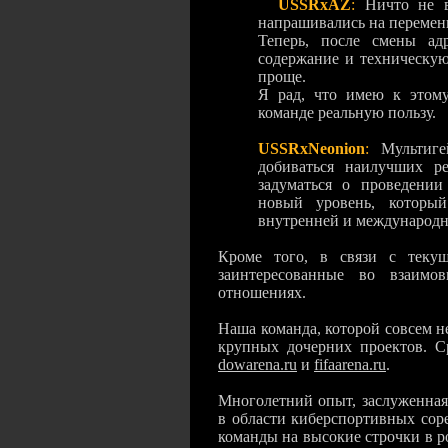
USSRxAZ
:
Ничто не в
напрашивались на 
Теперь, после смены ад
содержание и техническую
проще.
Я рад, что имею к этому
команде реальную п
USSRxNeonion
:
Мультиг
добиваться наилучших ре
задуматься о проведении
новый уровень, который
внутренней и международн
Кроме того, в связи с теку
заинтересованные во взаимо
отношениях.
Наша команда, которой совсем н
крупных дочерних проектов. С
dowarena.ru
и
fifaarena.ru
Многолетний опыт, заслуженная
в области киберспортивных сор
команды на высокие строчки 