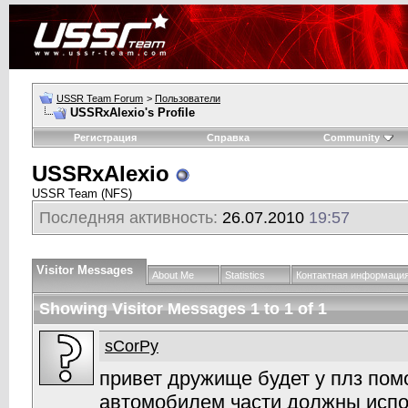
USSR Team Forum
>
Пользователи
USSRxAlexio's Profile
Регистрация
Справка
Community
USSRxAlexio
USSR Team (NFS)
Последняя активность:
26.07.2010
19:57
Visitor Messages
About Me
Statistics
Контактная информаци
Showing Visitor Messages 1 to
1
of
1
sCorPy
привет дружище будет у плз пом
автомобилем части должны испо