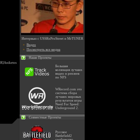
Интервью с USSRxProStreet и MrTUNER
+
Видео
+
Посмотреть все медиа
Наши Проекты
R]Aniketos
Большая
коллекция лучших
видео и реплеев
по NFS
WRecord.com это
система сбора
лучших мировых
результатов игры
Need For Speed:
Underground 2.
Совместные Проекты
Русское
Battlefield2
сообщество