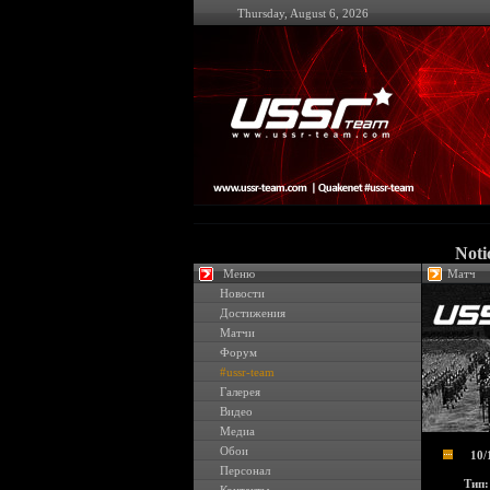
Thursday, August 6, 2026
Noti
Меню
Матч
Новости
Достижения
Матчи
Форум
#ussr-team
Галерея
Видео
Медиа
Обои
10/
Персонал
Тип: