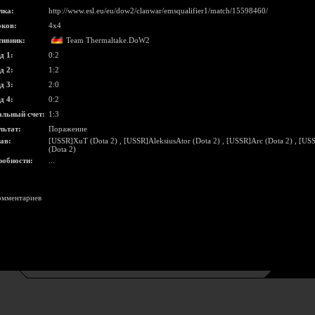
лка:
http://www.esl.eu/eu/dow2/clanwar/emsqualifier1/match/15598460/
ков:
4x4
ивник:
Team Thermaltake.DoW2
д 1:
0:2
д 2:
1:2
д 3:
2:0
д 4:
0:2
льный счет:
1:3
льтат:
Поражение
ав:
[USSR]XuT (Dota 2)
,
[USSR]AleksiusAtor (Dota 2)
,
[USSR]Arc (Dota 2)
,
[USS
(Dota 2)
обности:
...
омментариев