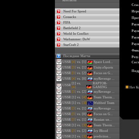
Контакты
Ссы
Need For Speed
Игро
Cossacks
Прот
FIFA
Раун
Battlefield 2
Раун
World In Conflict
Раун
Warhammer: DoW
Раун
StarCraft 2
Фина
Последние Матчи
Резу
USSR
[4]
vs. [1]
Space Lord...
Сост
USSR
[3]
vs. [1]
Unity.eSports
Подр
USSR
[3]
vs. [2]
Focus on G...
USSR
[4]
vs. [0]
myRevenge ...
[1] vs.
RAPTOR-
USSR
[4]
GAMING
Нет К
USSR
[3]
vs. [2]
myRevenge ...
USSR
[1] vs.
[4]
Team Therm...
USSR
[1] vs.
[3]
Wubbed Team
USSR
[3]
vs. [1]
myRevenge ...
USSR
[3]
vs. [0]
Focus on G...
USSR
[3]
vs. [1]
Russian un...
USSR
[1] vs.
[3]
Team Therm...
USSR
[3]
vs. [2]
Icy Blood
USSR
[1] vs.
[3]
prediction...