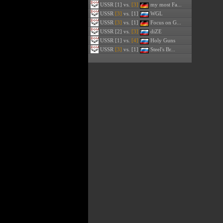
USSR
[1] vs.
[3]
my most Fa...
USSR
[3]
vs. [1]
WGL
USSR
[3]
vs. [1]
Focus on G...
USSR
[2] vs.
[3]
diZE
USSR
[1] vs.
[4]
Holy Guns
USSR
[3]
vs. [1]
Steel's Br...