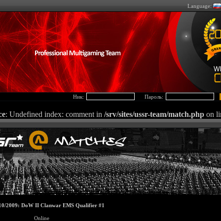
Language:
Ник:
Пароль:
ce
: Undefined index: comment in
/srv/sites/ussr-team/match.php
on l
10/2009: DoW II Clanwar EMS Qualifier #1
Online