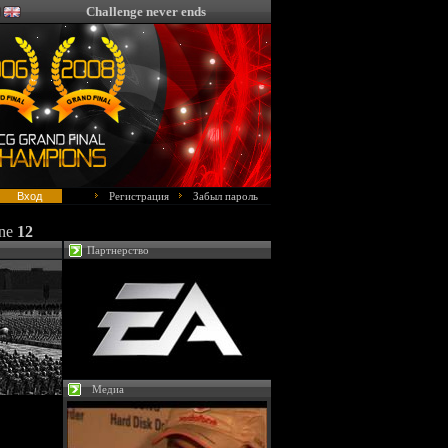
Challenge never ends
Регистрация
Забыл пароль
ine
12
Партнерство
Медиа