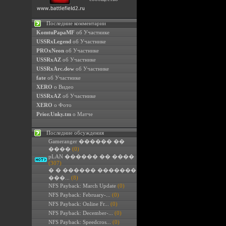
Последние комментарии
KomtuPapaMF
об Участнике
USSRxLegend
об Участнике
PROxNeon
об Участнике
USSRxAZ
об Участнике
USSRxArc.dow
об Участнике
fate
об Участнике
XERO
о Видео
USSRxAZ
об Участнике
XERO
о Фото
Prior.Unky.tm
о Матче
Последние обсуждения
Gameranger ������ ��
����
(0)
pLAN ������ �� ����
(307)
� � ������ �������
���...
(8)
NFS Payback: March Update
(0)
NFS Payback: February-...
(0)
NFS Payback: Online Fr...
(0)
NFS Payback: December-...
(0)
NFS Payback: Speedcros...
(0)