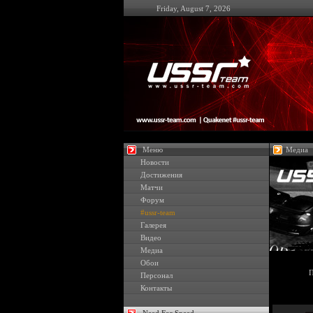
Friday, August 7, 2026
Меню
Медиа
Новости
Достижения
Матчи
Форум
#ussr-team
Галерея
Видео
Медиа
Обои
П
Персонал
Контакты