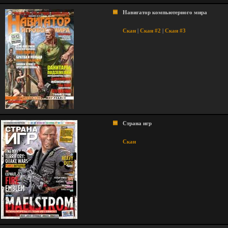
Навигатор компьютерного мира
Скан
|
Скан #2
|
Скан #3
Страна игр
Скан