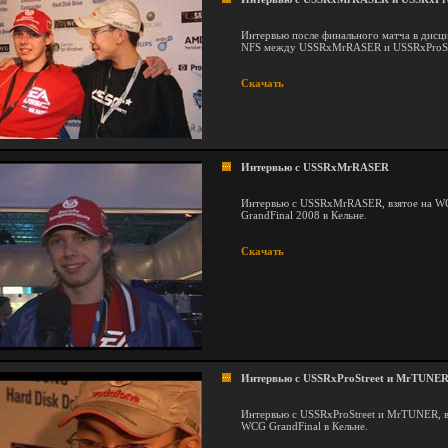
Интервью после финального матча в дисц
NFS между USSRxMrRASER и USSRxProStr
Скачать
Интервью с USSRxMrRASER
Интервью с USSRxMrRASER, взятое на 
GrandFinal 2008 в Кельне.
Скачать
Интервью с USSRxProStreet и MrTUNE
Интервью с USSRxProStreet и MrTUNER, в
WCG GrandFinal в Кельне.