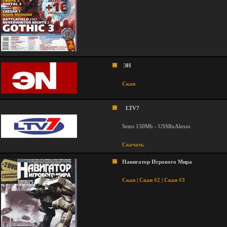
ЭН
Скан
LTV7
Sems 150Mb - USSRxAlexio
Скачать
Навигатор Игрового Мира
Скан
|
Скан #2
|
Скан #3