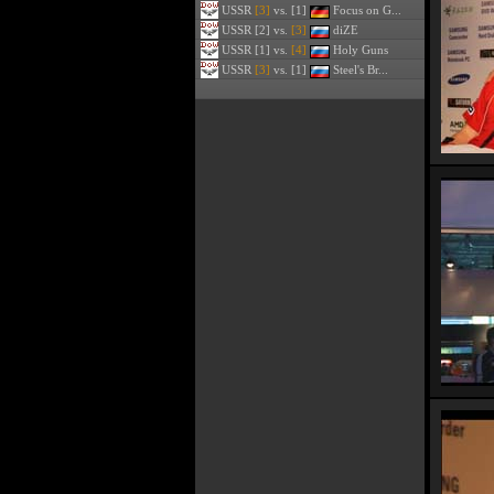
USSR
[3]
vs. [1]
Focus on G...
USSR
[2] vs.
[3]
diZE
USSR
[1] vs.
[4]
Holy Guns
USSR
[3]
vs. [1]
Steel's Br...