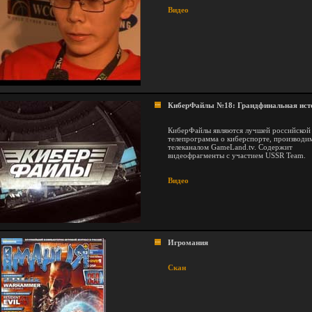
Видео
КиберФайлы №18: Грандфинальная ист
КиберФайлы являются лучшей российской
телепрограмма о киберспорте, производи
телеканалом GameLand.tv. Содержит
видеофрагменты с участием USSR Team.
Видео
Игромания
Скан