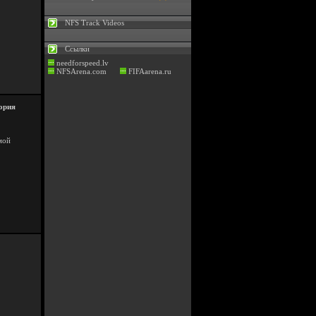
NFS Track Videos
Ссылки
needforspeed.lv
NFSArena.com
FIFAarena.ru
ория
мой