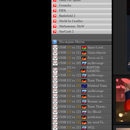
Need For Speed
Cossacks
FIFA
Battlefield 2
World In Conflict
Warhammer: DoW
StarCraft 2
Последние Матчи
USSR
[4]
vs. [1]
Space Lord...
USSR
[3]
vs. [1]
Unity.eSports
USSR
[3]
vs. [2]
Focus on G...
USSR
[4]
vs. [0]
myRevenge ...
[1] vs.
RAPTOR-
USSR
[4]
GAMING
USSR
[3]
vs. [2]
myRevenge ...
USSR
[1] vs.
[4]
Team Therm...
USSR
[1] vs.
[3]
Wubbed Team
USSR
[3]
vs. [1]
myRevenge ...
USSR
[3]
vs. [0]
Focus on G...
USSR
[3]
vs. [1]
Russian un...
USSR
[1] vs.
[3]
Team Therm...
USSR
[3]
vs. [2]
Icy Blood
USSR
[1] vs.
[3]
prediction...
USSR
[1] vs.
[3]
my most Fa...
USSR
[3]
vs. [1]
WGL