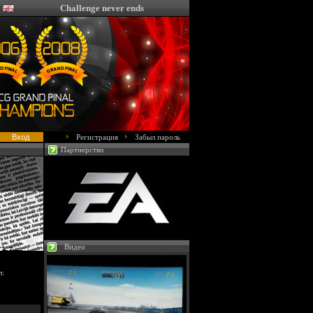
Challenge never ends
Регистрация
Забыл пароль
Партнерство
Видео
л: