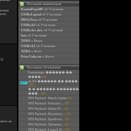
Последние комментарии
KomtuPapaMF
об Участнике
иплине
eet.
USSRxLegend
об Участнике
PROxNeon
об Участнике
USSRxAZ
об Участнике
USSRxArc.dow
об Участнике
fate
об Участнике
XERO
о Видео
USSRxAZ
об Участнике
XERO
о Фото
Prior.Unky.tm
о Матче
WCG
Последние обсуждения
Gameranger ������ ��
����
(0)
pLAN ������ �� ����
(307)
� � ������ �������
���...
(8)
NFS Payback: March Update
(0)
NFS Payback: February-...
(0)
NFS Payback: Online Fr...
(0)
R
NFS Payback: December-...
(0)
NFS Payback: Speedcros...
(0)
зятое на
NFS Payback: Optimizat...
(0)
NFS Payback: Launch Tr...
(0)