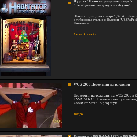
Журнал "Навигатор игрового мира":
"Серебряный самородок из Якутии"
"Навигатор игрового мира" (№140, Январ
опубликовал статью о Валерии "USSRxProS
Николаеве.
Скан
|
Скан #2
WCG 2008 Церемония награждения
Церемония награждения на WCG 2008 в К
USSRxMrRASER завоевал золотую медаль,
USSRxProStreet - серебряную.
Видео
Интервью с USSRxMrRASER и USSRxPro