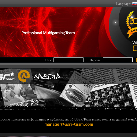
Language:
Ник:
Пароль:
росим присылать информацию о публикациях об USSR Team в масс медиа на данный е-май