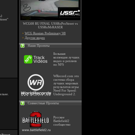
ь)
treet"
WCG08 RU FINAL USSRxProStreet vs
USSRxMrRASER
+
WCG Russian Preliminary`08
+
Другие видео
Наши Проекты
Большая
коллекция лучших
видео и реплеев
по NFS
WRecord.com это
система сбора
лучших мировых
результатов игры
Need For Speed:
ельне.
Underground 2.
Совместные Проекты
Русское
Battlefield2
сообщество
Street