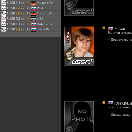
USSR
[1] vs.
[3]
my most Fa...
USSR
[3]
vs. [1]
WGL
USSR
[3]
vs. [1]
Focus on G...
USSR
[2] vs.
[3]
diZE
USSR
[1] vs.
[4]
Holy Guns
NomaD
USSR
[3]
vs. [1]
Steel's Br...
Капитан команд
+
Посмотреть п
[USSR]Mari
Участник клана
+
Посмотреть п