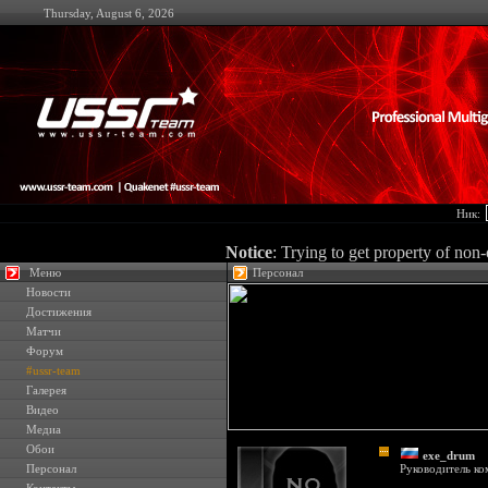
Thursday, August 6, 2026
Ник:
Notice
: Trying to get property of non
Меню
Персонал
Новости
Достижения
Матчи
Форум
#ussr-team
Галерея
Видео
Медиа
Обои
exe_drum
Персонал
Руководитель к