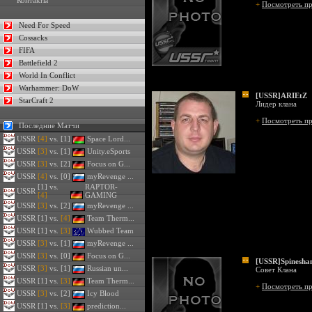
Контакты
+
Посмотреть п
Need For Speed
Cossacks
FIFA
Battlefield 2
World In Conflict
Warhammer: DoW
[USSR]ARIEtZ
StarCraft 2
Лидер клана
+
Посмотреть п
Последние Матчи
USSR
[4]
vs. [1]
Space Lord...
USSR
[3]
vs. [1]
Unity.eSports
USSR
[3]
vs. [2]
Focus on G...
USSR
[4]
vs. [0]
myRevenge ...
[1] vs.
RAPTOR-
USSR
[4]
GAMING
USSR
[3]
vs. [2]
myRevenge ...
USSR
[1] vs.
[4]
Team Therm...
USSR
[1] vs.
[3]
Wubbed Team
USSR
[3]
vs. [1]
myRevenge ...
USSR
[3]
vs. [0]
Focus on G...
[USSR]Spinesha
USSR
[3]
vs. [1]
Russian un...
Совет Клана
USSR
[1] vs.
[3]
Team Therm...
+
Посмотреть п
USSR
[3]
vs. [2]
Icy Blood
USSR
[1] vs.
[3]
prediction...