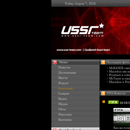
Friday, August 7, 2026
Меню
Последние фото
Новости
+
MrRASER смеет
+
Macedon мм пи
Достижения
+
Prostreet и cok
Матчи
+
MrTuner в ожи
+
Macedon и Pre
Форум
#ussr-team
FIFA Новости
Галерея
Видео
16/10/
Медиа
Обои
Персонал
Контакты
Как вы помн