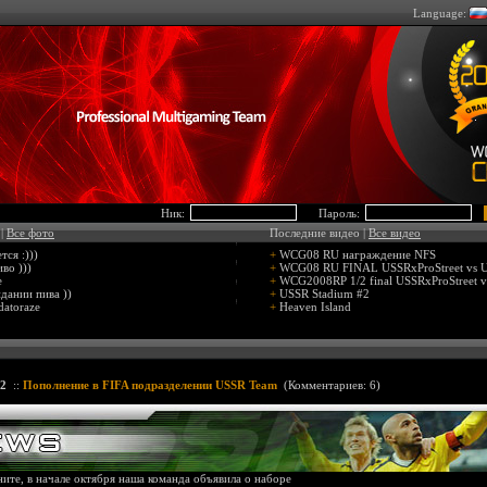
Language:
Ник:
Пароль:
 |
Все фото
Последние видео |
Все видео
ся :)))
+
WCG08 RU награждение NFS
во )))
+
WCG08 RU FINAL USSRxProStreet vs
e
+
WCG2008RP 1/2 final USSRxProStreet v
дании пива ))
+
USSR Stadium #2
datoraze
+
Heaven Island
12
::
Пополнение в FIFA подразделении USSR Team
(
Комментариев: 6
)
ите, в начале октября наша команда объявила о наборе