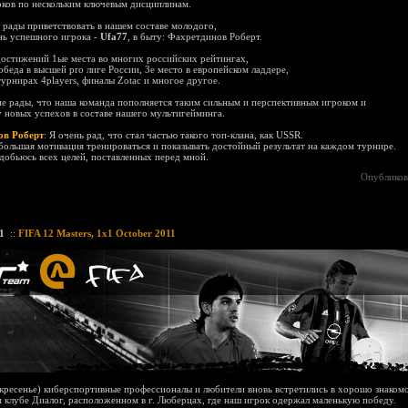
ков по нескольким ключевым дисциплинам.
 рады приветствовать в нашем составе молодого,
нь успешного игрока -
Ufa77
, в быту: Фахретдинов Роберт.
достижений 1ые места во многих российских рейтингах,
беда в высшей pro лиге России, 3е место в европейском ладдере,
урнирах 4players, финалы Zotac и многое другое.
е рады, что наша команда пополняется таким сильным и перспективным игроком и
 новых успехов в составе нашего мультигейминга.
ов Роберт
:
Я очень рад, что стал частью такого топ-клана, как USSR.
большая мотивация тренироваться и показывать достойный результат на каждом турнире.
добьюсь всех целей, поставленных перед мной.
Опубликов
1
::
FIFA 12 Masters, 1x1 October 2011
скресенье) киберспортивные профессионалы и любители вновь встретились в хорошо знакомо
 клубе Диалог, расположенном в г. Люберцах, где наш игрок одержал маленькую победу.