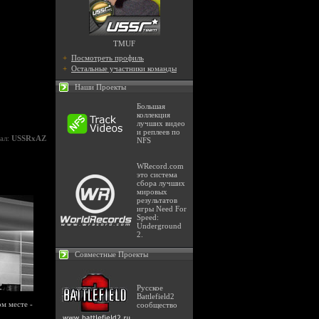
TMUF
+
Посмотреть профиль
+
Остальные участники команды
Наши Проекты
Большая
коллекция
лучших видео
и реплеев по
ал:
USSRxAZ
NFS
WRecord.com
это система
сбора лучших
мировых
результатов
игры Need For
Speed:
Underground
2.
Совместные Проекты
Русское
Battlefield2
м месте -
сообщество