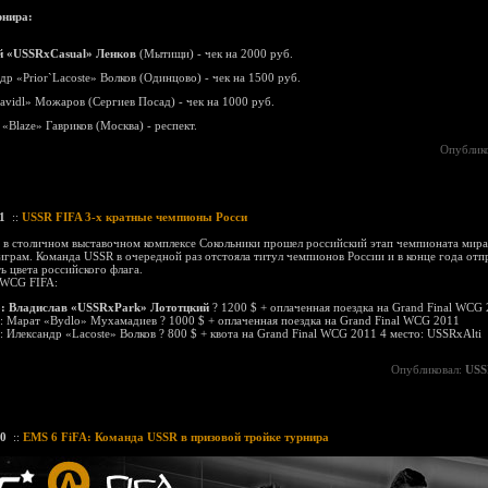
рнира:
й «USSRxCasual» Ленков
(Мытищи) - чек на 2000 руб.
ндр «Prior`Lacoste» Волков (Одинцово) - чек на 1500 руб.
navidl» Можаров (Сергиев Посад) - чек на 1000 руб.
 «Blaze» Гавриков (Москва) - респект.
Опублик
1
::
USSR FIFA 3-х кратные чемпионы Росси
 в столичном выставочном комплексе Сокольники прошел российский этап чемпионата мира
грам. Команда USSR в очередной раз отстояла титул чемпионов России и в конце года отпр
ь цвета российского флага.
 WCG FIFA:
о: Владислав «USSRxPark» Лототцкий
? 1200 $ + оплаченная поездка на Grand Final WCG
: Марат «Bydlo» Мухамадиев ? 1000 $ + оплаченная поездка на Grand Final WCG 2011
: Илександр «Lacoste» Волков ? 800 $ + квота на Grand Final WCG 2011 4 место: USSRxAlti
Опубликовал:
US
10
::
EMS 6 FiFA: Команда USSR в призовой тройке турнира