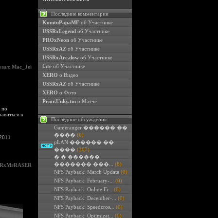
Последние комментарии
KomtuPapaMF
об Участнике
USSRxLegend
об Участнике
PROxNeon
об Участнике
USSRxAZ
об Участнике
USSRxArc.dow
об Участнике
fate
об Участнике
овал:
Mac_Jei
XERO
о Видео
USSRxAZ
об Участнике
XERO
о Фото
Prior.Unky.tm
о Матче
 по
авиться в
Последние обсуждения
Gameranger ������ ��
����
(0)
 2011
pLAN ������ ��
����
(307)
� � ������
������� ���...
(8)
SRxMrRASER
NFS Payback: March Update
(0)
NFS Payback: February-...
(0)
NFS Payback: Online Fr...
(0)
NFS Payback: December-...
(0)
NFS Payback: Speedcros...
(0)
NFS Payback: Optimizat...
(0)