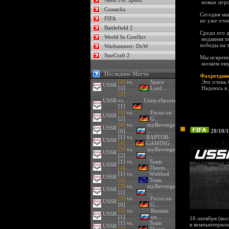
Need For Speed
новых игро
Cossacks
Сегодня мы
FIFA
но уже оче
Battlefield 2
Среди его 
World In Conflict
недавняя по
победы на т
Warhammer: DoW
StarCraft 2
Мы искренн
желаем ему
Последние Матчи
Фахретдин
[4]
vs.
Space
Это очень 
USSR
[1]
Lord...
Надеюсь я 
[3]
USSR
vs.
Unity.eSports
[1]
[3]
vs.
Focus on
USSR
[2]
G...
[4]
vs.
myRevenge
USSR
[0]
...
20/10/1
[1] vs.
RAPTOR-
USSR
[4]
GAMING
[3]
vs.
myRevenge
USSR
[2]
...
[1] vs.
Team
USSR
[4]
Therm...
[1] vs.
Wubbed
USSR
[3]
Team
[3]
vs.
myRevenge
USSR
[1]
...
[3]
vs.
Focus on
USSR
[0]
G...
[3]
vs.
Russian
USSR
[1]
un...
16 октября (во
[1] vs.
Team
в компьютерном
USSR