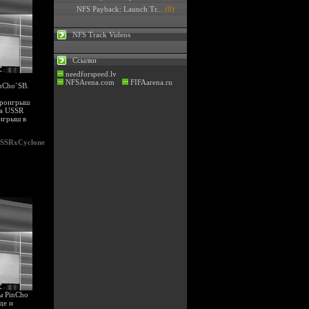
NFS Payback: Launch Tr...
(0)
NFS Track Videos
Ссылки
needforspeed.lv
NFSArena.com
FIFAarena.ru
nCho`SB.
 проигрыш
да USSR
оигрыш в
SSRxCyclone
ы PinCho
де и