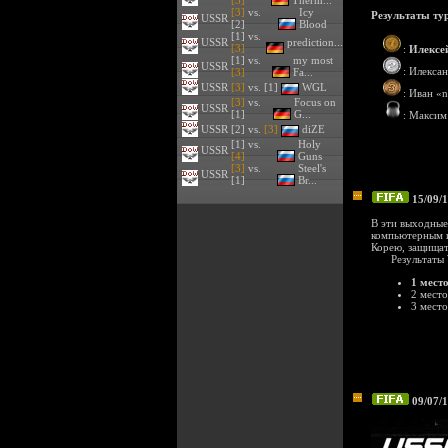
[3]
Therm...
[3]
vs.
Icy
Результаты ту
USSR
[2]
Blood
[1] vs.
USSR
prediction...
[3]
:
Илексе
[1] vs.
my most
USSR
: Илекса
[3]
Fa...
USSR
[3]
vs. [1]
WGL
: Иван «
[3]
vs.
Focus on
USSR
[1]
G...
: Максим
USSR
[2] vs.
[3]
diZE
[1] vs.
Holy
USSR
[4]
Guns
[3]
vs.
Steel's
USSR
[1]
Br...
15/09/1
В эти выходные
компьютерным и
Корею, защищат
Результаты
1 мест
2 место
3 место
09/07/