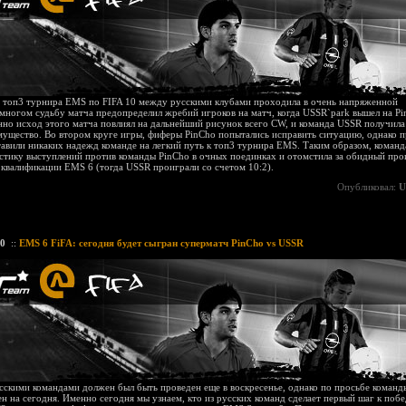
в топ3 турнира EMS по FIFA 10 между русскими клубами проходила в очень напряженной
 многом судьбу матча предопределил жребий игроков на матч, когда USSR`park вышел на Pi
но исход этого матча повлиял на дальнейший рисунок всего CW, и команда USSR получила
мущество. Во втором круге игры, фиферы PinCho попытались исправить ситуацию, однако
тавили никаких надежд команде на легкий путь к топ3 турнира EMS. Таким образом, коман
стику выступлений против команды PinCho в очных поединках и отомстила за обидный пр
 квалификации EMS 6 (тогда USSR проиграли со счетом 10:2).
Опубликовал:
U
10
::
EMS 6 FiFA: сегодня будет сыгран суперматч PinCho vs USSR
скими командами должен был быть проведен еще в воскресенье, однако по просьбе команд
н на сегодня. Именно сегодня мы узнаем, кто из русских команд сделает первый шаг к побе