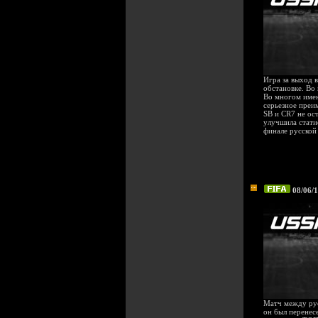
Игра за выход 
обстановке. Во
Во многом имен
серьезное преи
SB и CR7 не ос
улучшила стати
финале русской
08/06/
Матч между рус
он был перенесе