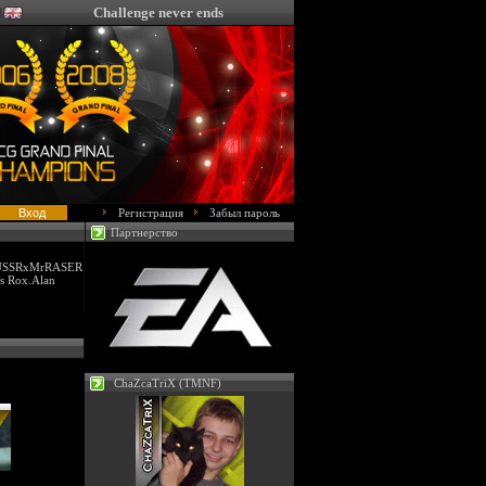
Challenge never ends
Регистрация
Забыл пароль
Партнерство
 USSRxMrRASER
s Rox.Alan
ChaZcaTriX (TMNF)