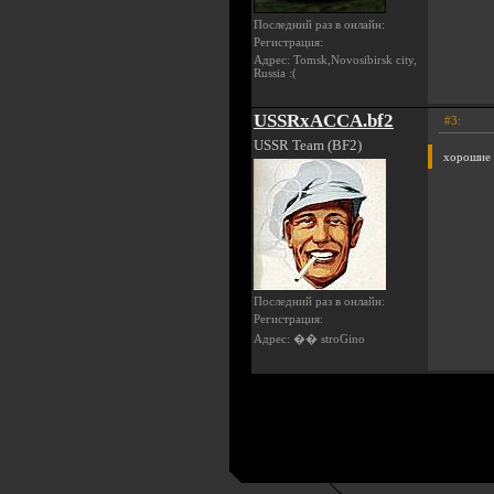
Последний раз в онлайн:
Регистрация:
Адрес: Tomsk,Novosibirsk city,
Russia :(
USSRxACCA.bf2
#3:
USSR Team (BF2)
хорошие 
Последний раз в онлайн:
Регистрация:
Адрес: �� stroGino