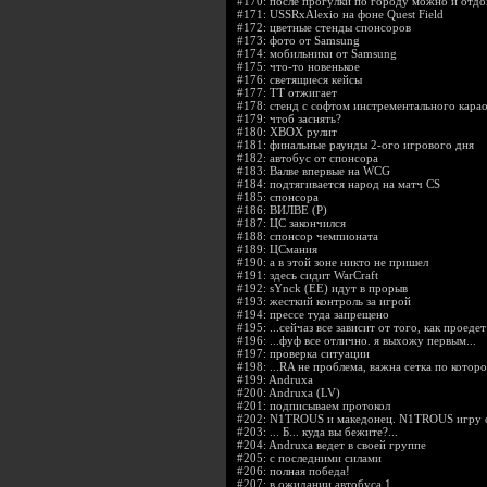
#170:
после прогулки по городу можно и отдо
#171:
USSRxAlexio на фоне Quest Field
#172:
цветные стенды спонсоров
#173:
фото от Samsung
#174:
мобильники от Samsung
#175:
что-то новенькое
#176:
светящиеся кейсы
#177:
ТТ отжигает
#178:
стенд с софтом инстрементального кара
#179:
чтоб заснять?
#180:
XBOX рулит
#181:
финальные раунды 2-ого игрового дня
#182:
автобус от спонсора
#183:
Валве впервые на WCG
#184:
подтягивается народ на матч CS
#185:
спонсора
#186:
ВИЛВЕ (Р)
#187:
ЦС закончился
#188:
спонсор чемпионата
#189:
ЦСмания
#190:
а в этой зоне никто не пришел
#191:
здесь сидит WarCraft
#192:
sYnck (EE) идут в прорыв
#193:
жесткий контроль за игрой
#194:
прессе туда запрещено
#195:
...сейчаз все зависит от того, как проедет
#196:
...фуф все отлично. я выхожу первым...
#197:
проверка ситуации
#198:
...RA не проблема, важна сетка по которо
#199:
Andruxa
#200:
Andruxa (LV)
#201:
подписываем протокол
#202:
N1TROUS и македонец. N1TROUS игру с
#203:
... Б... куда вы бежите?...
#204:
Andruxa ведет в своей группе
#205:
с последними силами
#206:
полная победа!
#207:
в ожидании автобуса 1