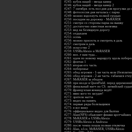
#245:
кубок наций - звезда камер
#246:
кубок наций - звезда камер 2
#247:
7 октября. есть пол дня для прогулки до
#248:
фотосессия дня началась с парка
#249:
можно вздохнуть полной грудью
#250:
посидим на дорожку - MrRASER
#251:
смотри со стороны парка на вышку
#252:
достаточно известная железяка
#253:
вид на безлюдную дорогу
#254:
отдыхаем
#255:
осень
#256:
можно присесть и смотреть в даль
#257:
смотрим в даль
#258:
искусство 2
#259:
USSRxAlexio и MrRASER
#260:
воо..т нам туда...
#261:
идем по новому маршруту вдоль побере
#262:
фонтан 1
#263:
вторая его часть
#264:
побережье
#265:
обед игроков - 1-ая часть кола (безплатно
#266:
обед игроков - 2-ая часть: габаешся оче
#267:
MrRASER за обедом
#268:
при входе в QuestField. перед церемони
#269:
финальный матч по CS. латвийский судья
#270:
французская команда ведёт
#271:
явно кого-то засудят!
#272:
зрители матча
#273:
видео на память
#274:
первые ряды болельщиков
#275:
я все вижу
#276:
оффициальное видео для Балтии
#277:
Alan(NFS) обьясняет фишки кротчайших 
#278:
MrRASER и USSRxAlexio
#279:
USSRxAlexio и Andruxa
#280:
после чемпа пошла полная отключка
#281:
Alan, n1ce, MrRASER, USSRxAlexio