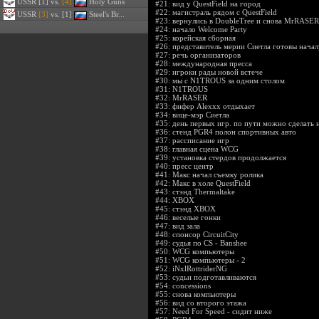
USSR
[1] vs.
[4]
Holy Guns
#21:
вид у QuestField на город
#22:
магистраль рядом с QuestField
USSR
[3]
vs. [1]
Steel's Br...
#23:
вернулись в DoubleTree и снова MrRASER
#24:
начало Welcome Party
#25:
корейская сборная
#26:
представитель мерии Сиетла готовы начал
#27:
речь организаторов
#28:
международная пресса
#29:
игроки рады новой встече
#30:
мы с N1TROUS за одним столом
#31:
N1TROUS
#32:
MrRASER
#33:
фифер Alexxx отдыхает
#34:
вице-мэр Сиетла
#35:
день первых игр. по пути можно сделать н
#36:
стенд PGR4 полон спортивных авто
#37:
рассписание игр
#38:
главная сцена WCG
#39:
установка стердов продолжается
#40:
пресс центр
#41:
Макс начал съемку ролика
#42:
Макс в холе QuestField
#43:
стэнд Thermaltake
#44:
XBOX
#45:
стэнд XBOX
#46:
веселые гонки
#47:
вид зала
#48:
спонсор CircuitCity
#49:
судья по CS - Banshee
#50:
WCG компьютеры
#51:
WCG компьютеры - 2
#52:
iNxlRottriderNG
#53:
судьи подготавливаются
#54:
concessions
#55:
снова компьютеры
#56:
вид со второго этажа
#57:
Need For Speed - сидит ниже