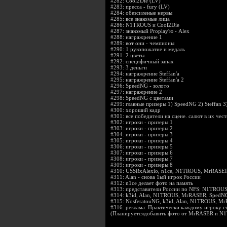
#282:
Cool2Die (LV)
#283:
пресса - fury (LV)
#284:
обезсиленые нервы
#285:
все знакомые лица
#286:
N1TROUS и Cool2Die
#287:
знакомый Proplay'ю - Alex
#288:
награжрение 1
#289:
вот они - чемпионы
#290:
1 рукопожатие и медаль
#291:
2 цветы
#292:
специфичный запах
#293:
3 деньги
#294:
награжрение Steffan'a
#295:
награжрение Steffan'a 2
#296:
SpeedNG - золото
#297:
награжрение 2
#298:
SpeedNG c цветами
#299:
главные призеры 1) SpeedNG 2) Steffan 3
#300:
хороший кадр
#301:
все победители на сцене. салют в их чест
#302:
игроки - призеры 1
#303:
игроки - призеры 2
#304:
игроки - призеры 3
#305:
игроки - призеры 4
#306:
игроки - призеры 5
#307:
игроки - призеры 6
#308:
игроки - призеры 7
#309:
игроки - призеры 8
#310:
USSRxAlexio, n1ce, N1TROUS, MrRASER,
#311:
Alan - снова 1ый игрок России
#312:
n1ce делает фото на память
#313:
представители России по NFS: N1TROUS
#314:
k3id, Alan, N1TROUS, MrRASER, SpedNG, 
#315:
NosferatouNG, k3id, Alan, N1TROUS, MrR
#316:
реклама: Практически каждому игроку с
(Планируетсядобавить фото от MrRASER и N