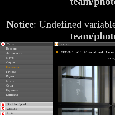
team/phot
Notice
: Undefined variabl
team/phot
Меню
Галерея
Новости
12/10/2007 : WCG`07 Grand Final в Сиетл
Достижения
Матчи
ожид
Форум
#ussr-team
Галерея
Видео
Медиа
Обои
Персонал
Контакты
Need For Speed
Cossacks
FIFA