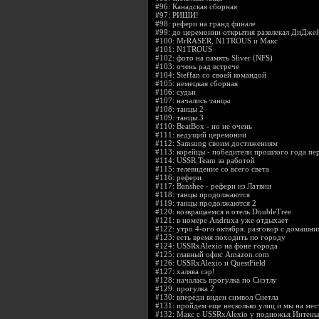
#96:
Канадская сборная
#97:
РИШИ!
#98:
рефери на гранд финале
#99:
до церемонии открытия развлекал ДиДже
#100:
MrRASER, N1TROUS и Макс
#101:
N1TROUS
#102:
фото на память Sliver (NFS)
#103:
очень рад встрече
#104:
Steffan со своей командой
#105:
немецкая сборная
#106:
судьи
#107:
начались танцы
#108:
танцы 2
#109:
танцы 3
#110:
BeatBox - но не очень
#111:
ведущий церемонии
#112:
Samsung своим достижениям
#113:
корейцы - победители прошлого года пе
#114:
USSR Team за работой
#115:
телевидение со всего света
#116:
рефери
#117:
Banshee - рефери из Латвии
#118:
танцы продолжаются
#119:
танцы продолжаются 2
#120:
возвращаемся в отель DoubleTree
#121:
в номере Andruxa уже отдыхает
#122:
утро 4-ого октября. разговор с домашн
#123:
есть время походить по городу
#124:
USSRxAlexio на фоне города
#125:
главный офис Amazon.com
#126:
USSRxAlexio и QuestField
#127:
халява сэр!
#128:
началась прогулка по Сиэтлу
#129:
прогулка 2
#130:
впереди виден символ Сиетла
#131:
пройдем еще несколько улиц и мы на мес
#132:
Макс с USSRxAlexio у подножья Интены