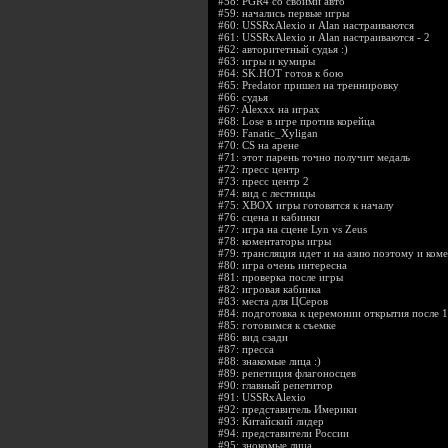
#58:
PGR4 со своими авто
#59:
начались первые игры
#60:
USSRxAlexio и Alan настраиваются
#61:
USSRxAlexio и Alan настраиваются - 2
#62:
авторитетный судья :)
#63:
игры и кумиры
#64:
SK.HOT готов к бою
#65:
Predator пришел на треннировку
#66:
судья
#67:
Alexxx на играх
#68:
Lose в игре против корейца
#69:
Fanatic_Xyligan
#70:
CS на арене
#71:
этот парень точно получит медаль
#72:
пресс центр
#73:
пресс центр 2
#74:
вид с лестницы
#75:
XBOX игры готовятся к началу
#76:
сцена и кабинки
#77:
игра на сцене Lyn vs Zeus
#78:
коментаторы игры
#79:
трансляция идет и на азию поэтому и ком
#80:
игра очень интересна
#81:
проверка после игры
#82:
игровая кабинка
#83:
места для ЦСеров
#84:
подготовка к церемонии открытия после 1
#85:
готовимся к съемке
#86:
вид сзади
#87:
пресса
#88:
знакомые лица :)
#89:
репетиция флагоносцев
#90:
главный репетитор
#91:
USSRxAlexio
#92:
представитель Имерики
#93:
Китайский лидер
#94:
представители России
#95:
знокомые лица