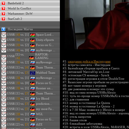
Battlefield 2
World In Conflict
Warhammer: DoW
StarCraft 2
Последние Матчи
USSR
[4]
vs. [1]
Space Lord...
USSR
[3]
vs. [1]
Unity.eSports
USSR
[3]
vs. [2]
Focus on G...
USSR
[4]
vs. [0]
myRevenge ...
[1] vs.
RAPTOR-
USSR
[4]
GAMING
#1:
ожидание рейса в Имстердаме
USSR
[3]
vs. [2]
myRevenge ...
#2:
встреча самолета - Имстердам
USSR
[1] vs.
[4]
Team Therm...
#3:
Балтийская сборная прибыла в Сиетл
#4:
литовский Warcraft'ер srs.Lose
USSR
[1] vs.
[3]
Wubbed Team
#5:
эстонская CS команда - Synck
USSR
[3]
vs. [1]
myRevenge ...
#6:
регистрация игроков в отеле DoubleTree
#7:
Казахские игроки прибыли на регистрацию 
USSR
[3]
vs. [0]
Focus on G...
#8:
вот такие номера у игроков
USSR
[3]
vs. [1]
Russian un...
#9:
две раковины в номере это супер
#10:
вид из окна номера USSRxAlexio
USSR
[1] vs.
[3]
Team Therm...
#11:
чуть по-проще номер USSRxMaXi в гости
USSR
[3]
vs. [2]
Icy Blood
#12:
для ставнения
#13:
номер в гостинице La Quinta
USSR
[1] vs.
[3]
prediction...
#14:
номер в гостинице La Quinta - 2
USSR
[1] vs.
[3]
my most Fa...
#15:
в 7:30 Макс появился у Иlexio в номере
#16:
вид из окна номера USSRxAlexio - аэропо
USSR
[3]
vs. [1]
WGL
#17:
отель напротив
USSR
[3]
vs. [1]
Focus on G...
#18:
башня отеля
#19:
ближайшая забегаловка
USSR
[2] vs.
[3]
diZE
#20:
встреча в холе USSRxAlexio, MrRASER,