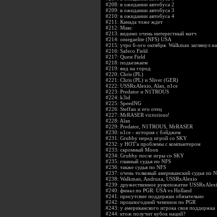
#208:
в ожидании автобуса 2
#209:
в ожидании автобуса 3
#210:
в ожидании автобуса 4
#211:
Канада тоже ждет
#212:
Макс
#213:
видимо очень интерестный матч
#214:
omegaelite (NFS) USA
#215:
утро 6-ого октября. Walkman заглянул н
#216:
Safeco Field
#217:
Quest Field
#218:
подьезжаем
#219:
вид на город
#220:
Chris (PL)
#221:
Chris (PL) и Sliver (GER)
#222:
USSRxAlexio, Alan, n1ce
#223:
Predator и N1TROUS
#224:
k3id
#225:
SpeedNG
#226:
Steffan и его отец
#227:
MrRASER victorious!
#228:
Alan
#229:
Predator, N1TROUS, MrRASER
#230:
n1ce - история с бэйджем
#231:
Grubby перед игрой со SKY
#232:
у HOT'a проблемы с компьютером
#233:
скромный Moon
#234:
Grubby после игры со SKY
#235:
главный судья по NFS
#236:
также судья по NFS
#237:
очень толковый американский судья по 
#238:
Walkman, Andruxa, USSRxAlexio
#239:
дружественное рукопожатие USSRxAlexi
#240:
финал по PGR: USA vs Holland
#241:
присутсвие поддержки обязательно
#242:
прошлогодний чемпион по PGR
#243:
у американского игрока своя поддержка
#244:
ктож получит кубок наций?