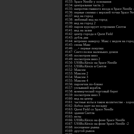
#133:
Space Needle у основания
#134:
центральная часть :)
#135:
напротив главного входа в Space Needle
#136:
первые снимки с верхней точки Space Ne
#137:
вид на город
#138:
любимый вид на город
#139:
вид на город 2
#140:
паром курсирует островами Сиэтла
#141:
вид на залив
#142:
центр города и Quest Field
#143:
дубль два
#144:
ветренно наверху. Макс с видом на горо
#145:
снова Макс
#146:
....+ первые покупки
#147:
Сиетл полон маленьких домов
#148:
посмотрим вниз
#149:
посмотрим вниз 2
#150:
USSRxAlexio на Space Needle
#151:
USSRxAlexio в Сиетле
#152:
Максим
#153:
Максим 2
#154:
Максим 3
#155:
Максим 4
#156:
паромчик по-ближе
#157:
уплывший корабль
#158:
коммерческий торговый берег
#159:
посмотрим вниз 3
#160:
вид на центр
#161:
частные яхты в таком колличестве - хоро
#162:
Airbus идет на посадку
#163:
Quest Field со Space Needle
#164:
здания Сиетла
#165:
яхты
#166:
USSRxAlexio на фоне Space Needle
#167:
USSRxAlexio на фоне Space Needle -2
#168:
посещение рынка
#169:
другой рынок