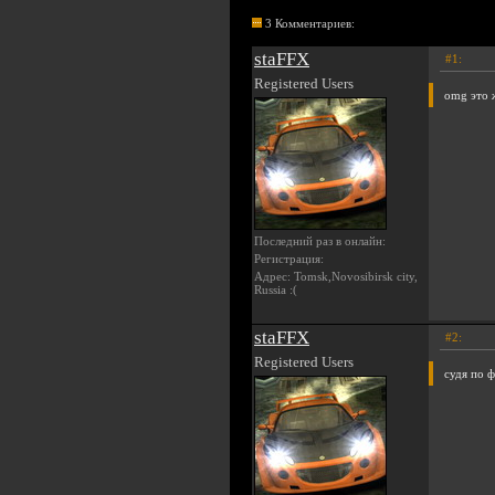
3 Комментариев:
staFFX
#1:
Registered Users
omg это 
Последний раз в онлайн:
Регистрация:
Адрес: Tomsk,Novosibirsk city,
Russia :(
staFFX
#2:
Registered Users
судя по 