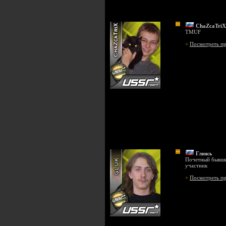
ChaZcaTriX
TMUF
+
Посмотреть п
Глюкъ
Почетный бывш
участник
+
Посмотреть п