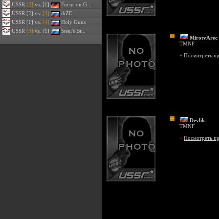
USSR
[3]
vs. [1]
Focus on G...
USSR
[2] vs.
[3]
diZE
USSR
[1] vs.
[4]
Holy Guns
USSR
[3]
vs. [1]
Steel's Br...
MirotvArec
TMNF
+
Посмотреть п
Devlik
TMNF
+
Посмотреть п