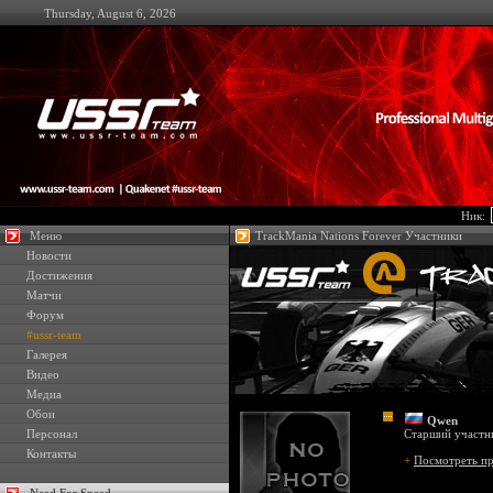
Thursday, August 6, 2026
Ник:
Меню
TrackMania Nations Forever Участники
Новости
Достижения
Матчи
Форум
#ussr-team
Галерея
Видео
Медиа
Обои
Qwen
Персонал
Старший участ
Контакты
+
Посмотреть п