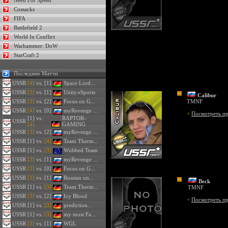
Need For Speed
Cossacks
FIFA
Battlefield 2
World In Conflict
Warhammer: DoW
StarCraft 2
Последние Матчи
USSR
[4]
vs. [1]
Space Lord...
USSR
[3]
vs. [1]
Unity.eSports
Calibur
USSR
[3]
vs. [2]
Focus on G...
TMNF
USSR
[4]
vs. [0]
myRevenge ...
+
Посмотреть п
[1] vs.
RAPTOR-
USSR
[4]
GAMING
USSR
[3]
vs. [2]
myRevenge ...
USSR
[1] vs.
[4]
Team Therm...
USSR
[1] vs.
[3]
Wubbed Team
USSR
[3]
vs. [1]
myRevenge ...
USSR
[3]
vs. [0]
Focus on G...
USSR
[3]
vs. [1]
Russian un...
Beck
USSR
[1] vs.
[3]
Team Therm...
TMNF
USSR
[3]
vs. [2]
Icy Blood
+
Посмотреть п
USSR
[1] vs.
[3]
prediction...
USSR
[1] vs.
[3]
my most Fa...
USSR
[3]
vs. [1]
WGL