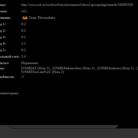
лка:
http://www.esl.eu/eu/dow#/eu/ems/season5/dow2/groupstage/match/16000350/
ков:
5x5
ивник:
Team Thermaltake
д 1:
0:2
д 2:
0:2
д 3:
0:2
д 4:
2:1
д 5:
0:2
льный счет:
1:4
льтат:
Поражение
ав:
[USSR]AZ (Dota 2)
,
[USSR]AleksiusAtor (Dota 2)
,
[USSR]Aniketos (Dota 2)
,
(
[USSR]TooLateForU (Dota 2)
обности:
///
омментариев