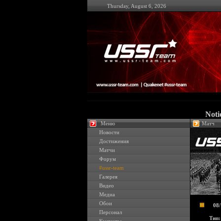
Thursday, August 6, 2026
Noti
Меню
Матч
Новости
Достижения
Матчи
Форум
#ussr-team
Галерея
Видео
Медиа
Обои
08
Персонал
Тип: