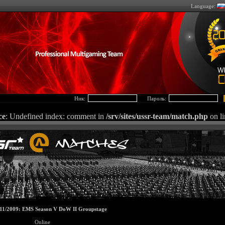
Language:
Ник:
Пароль:
ce
: Undefined index: comment in
/srv/sites/ussr-team/match.php
on l
/11/2009: EMS Season V DoW II Groupstage
Online