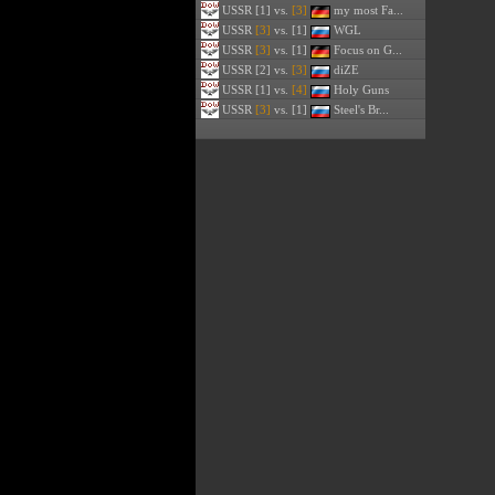
USSR
[1] vs.
[3]
my most Fa...
USSR
[3]
vs. [1]
WGL
USSR
[3]
vs. [1]
Focus on G...
USSR
[2] vs.
[3]
diZE
USSR
[1] vs.
[4]
Holy Guns
USSR
[3]
vs. [1]
Steel's Br...