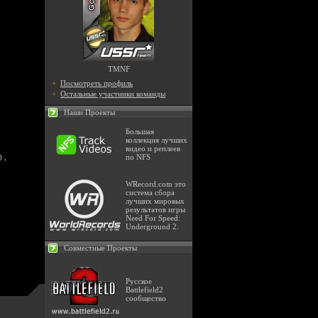
TMNF
+
Посмотреть профиль
+
Остальные участники команды
Наши Проекты
Большая
коллекция лучших
видео и реплеев
)
,
по NFS
WRecord.com это
система сбора
лучших мировых
результатов игры
Need For Speed:
Underground 2.
Совместные Проекты
Русское
Battlefield2
сообщество