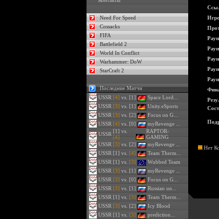
Контакты
Ссы
Need For Speed
Игро
Cossacks
Прот
FIFA
Раун
Battlefield 2
Раун
World In Conflict
Раун
Warhammer: DoW
Раун
StarCraft 2
Раун
Последние Матчи
Фина
USSR
[4]
vs. [1]
Space Lord...
Резу
USSR
[3]
vs. [1]
Unity.eSports
Сост
USSR
[3]
vs. [2]
Focus on G...
Подр
USSR
[4]
vs. [0]
myRevenge ...
[1] vs.
RAPTOR-
USSR
[4]
GAMING
USSR
[3]
vs. [2]
myRevenge ...
Нет К
USSR
[1] vs.
[4]
Team Therm...
USSR
[1] vs.
[3]
Wubbed Team
USSR
[3]
vs. [1]
myRevenge ...
USSR
[3]
vs. [0]
Focus on G...
USSR
[3]
vs. [1]
Russian un...
USSR
[1] vs.
[3]
Team Therm...
USSR
[3]
vs. [2]
Icy Blood
USSR
[1] vs.
[3]
prediction...