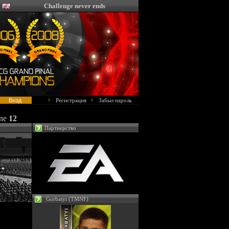
Challenge never ends
Регистрация
Забыл пароль
ine
12
Партнерство
Gorbatyi (TMNF)