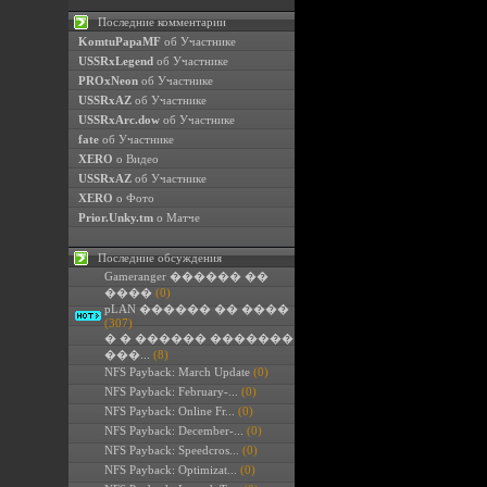
Последние комментарии
KomtuPapaMF
об Участнике
USSRxLegend
об Участнике
PROxNeon
об Участнике
USSRxAZ
об Участнике
USSRxArc.dow
об Участнике
fate
об Участнике
XERO
о Видео
USSRxAZ
об Участнике
XERO
о Фото
Prior.Unky.tm
о Матче
Последние обсуждения
Gameranger ������ ��
����
(0)
pLAN ������ �� ����
(307)
� � ������ �������
���...
(8)
NFS Payback: March Update
(0)
NFS Payback: February-...
(0)
NFS Payback: Online Fr...
(0)
NFS Payback: December-...
(0)
NFS Payback: Speedcros...
(0)
NFS Payback: Optimizat...
(0)