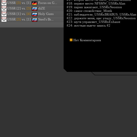
USSR
[3]
vs. [1]
Focus on G...
#18:
первое место NFSMW_USSRxAlan
#19:
парни зажигают_USSRxNeonion
USSR
[2] vs.
[3]
diZE
#20:
самое спокойствие_Mistik
USSR
[1] vs.
[4]
Holy Guns
#21:
наблюдатели_USSRxBRABUS_USSRxAlan
#22:
держите меня, щас упаду_USSRxNeonion
USSR
[3]
vs. [1]
Steel's Br...
#23:
шутя управляет_USSRxExhaust
#24:
жесткая нынче закись #2
Нет Комментариев