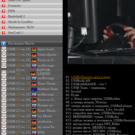
Need For Speed
Cossacks
FIFA
Battlefield 2
World In Conflict
Warhammer: DoW
StarCraft 2
Последние Матчи
USSR
[4]
vs. [1]
Space Lord...
USSR
[3]
vs. [1]
Unity.eSports
USSR
[3]
vs. [2]
Focus on G...
USSR
[4]
vs. [0]
myRevenge ...
[1] vs.
RAPTOR-
USSR
[4]
GAMING
#1:
USSRxNeonion весь в игре
USSR
[3]
vs. [2]
myRevenge ...
#2:
USSRxALAN
USSR
[1] vs.
[4]
Team Therm...
#3:
USSRxMrRASER - что ?
#4:
USSR Team - чемпионы
USSR
[1] vs.
[3]
Wubbed Team
#5:
Invalid
USSR
[3]
vs. [1]
myRevenge ...
#6:
Рулят
#7:
у Alana свои секреты_USSRxAlan
USSR
[3]
vs. [0]
Focus on G...
#8:
а теперь вторая_N1trous
USSR
[3]
vs. [1]
Russian un...
#9:
теперь можно и покурить_USSRxExhaust
#10:
жесткая нынче закись_Live_Invalid
USSR
[1] vs.
[3]
Team Therm...
#11:
откройте мне веки_USSRxNeonion
USSR
[3]
vs. [2]
Icy Blood
#12:
ВНИМИНИЕ! туман_USSRxInj
#13:
сейчас можно и посмеятся_USSRxNeonio
USSR
[1] vs.
[3]
prediction...
#14:
инструктаж от судьи NFS_Killer
USSR
[1] vs.
[3]
my most Fa...
#15:
редкое фото_BRABUS справа
#16:
третье место NFS MW_USSRxInj
USSR
[3]
vs. [1]
WGL
#17:
второе место NFSMW_USSRxNeonion