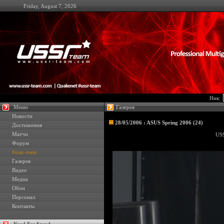
Friday, August 7, 2026
Ник:
Меню
Галерея
Новости
28/05/2006 : ASUS Spring 2006 (24)
Достижения
Матчи
USS
Форум
#ussr-team
Галерея
Видео
Медиа
Обои
Персонал
Контакты