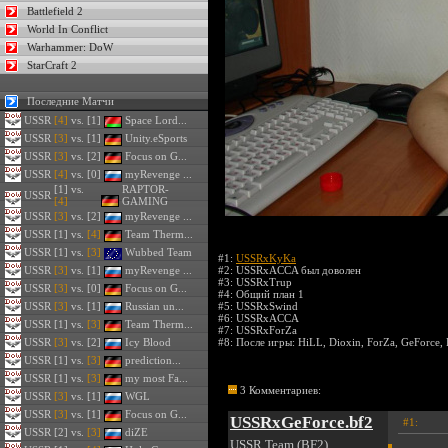
Battlefield 2
World In Conflict
Warhammer: DoW
StarCraft 2
Последние Матчи
USSR
[4]
vs. [1]
Space Lord...
USSR
[3]
vs. [1]
Unity.eSports
USSR
[3]
vs. [2]
Focus on G...
USSR
[4]
vs. [0]
myRevenge ...
[1] vs.
RAPTOR-
USSR
[4]
GAMING
USSR
[3]
vs. [2]
myRevenge ...
USSR
[1] vs.
[4]
Team Therm...
USSR
[1] vs.
[3]
Wubbed Team
#1:
USSRxKyKa
USSR
[3]
vs. [1]
myRevenge ...
#2:
USSRxACCA был доволен
#3:
USSRxTrup
USSR
[3]
vs. [0]
Focus on G...
#4:
Общий план 1
USSR
[3]
vs. [1]
Russian un...
#5:
USSRxSwind
#6:
USSRxACCA
USSR
[1] vs.
[3]
Team Therm...
#7:
USSRxForZa
USSR
[3]
vs. [2]
Icy Blood
#8:
После игры: HiLL, Dioxin, ForZa, GeForce, 
USSR
[1] vs.
[3]
prediction...
USSR
[1] vs.
[3]
my most Fa...
3 Комментариев:
USSR
[3]
vs. [1]
WGL
USSR
[3]
vs. [1]
Focus on G...
USSRxGeForce.bf2
#1:
USSR
[2] vs.
[3]
diZE
USSR Team (BF2)