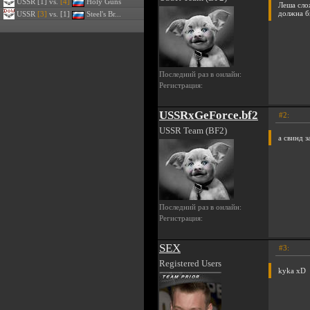
USSR
[1] vs.
[4]
Holy Guns
Леша сло
должна б
USSR
[3]
vs. [1]
Steel's Br...
Последний раз в онлайн:
Регистрация:
USSRxGeForce.bf2
#2:
USSR Team (BF2)
а свинд з
Последний раз в онлайн:
Регистрация:
SEX
#3:
Registered Users
kyka xD