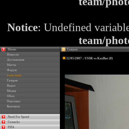
team/phot
Notice
: Undefined variabl
team/phot
Меню
Галерея
Новости
22/05/2007 : USSR vs KazBat (8)
Достижения
Матчи
Форум
#ussr-team
Галерея
Видео
Медиа
Обои
Персонал
Контакты
Need For Speed
Cossacks
FIFA