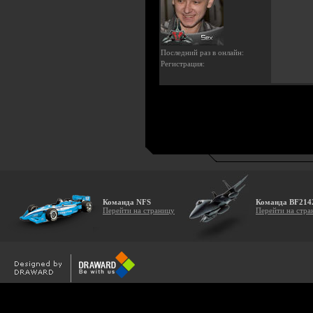
Последний раз в онлайн:
Регистрация:
Команда NFS
Команда BF214
Перейти на страницу
Перейти на стра