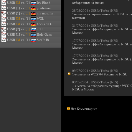
USSR
[3]
vs. [2]
Icy Blood
отборочных на финал
USSR
[1] vs.
[3]
prediction...
28/08/2004 :
USSRxTurbo (NFS)
USSR
[1] vs.
[3]
my most Fa...
1-е место на соревнованиях по NFSU в р
выставки
USSR
[3]
vs. [1]
WGL
USSR
[3]
vs. [1]
Focus on G...
31/07/2004 :
USSRxTurbo (NFS)
USSR
[2] vs.
[3]
diZE
1-е место на оффлайн турнире по NFSU в
Москве
USSR
[1] vs.
[4]
Holy Guns
USSR
[3]
vs. [1]
Steel's Br...
17/07/2004 :
USSRxTurbo (NFS)
1-е место на оффлайн турнире по NFSU в
Москве
17/07/2004 :
USSRxTurbo (NFS)
2-е место на оффлайн турнире по NFSU (
Москве
09/07/2004 :
USSRxTurbo (NFS)
1-е место на WCG`04 России по NFSU
03/05/2004 :
USSRxTurbo (NFS)
1-е место на отборочном турнире WCG`
NFSU в Москве
Нет Комментариев