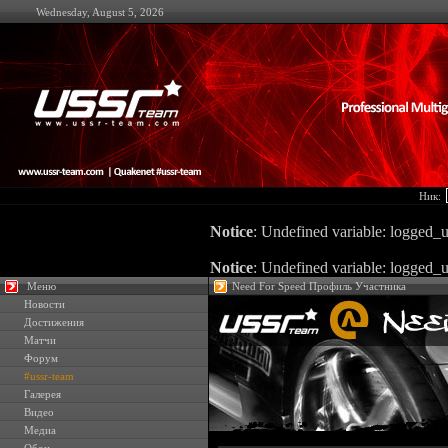
Wednesday, August 5, 2026
Ник:
Notice
: Undefined variable: logged_u
Notice
: Undefined variable: logged_u
Меню
Need For Speed Профиль Участника
Новости
Достижения
Матчи
Форум
#ussr-team
Галерея
Видео
Медиа