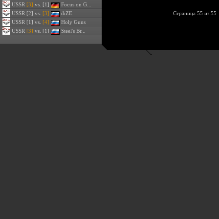
USSR
[3]
vs. [1]
Focus on G...
USSR
[2] vs.
[3]
diZE
Страница 55 из 55
USSR
[1] vs.
[4]
Holy Guns
USSR
[3]
vs. [1]
Steel's Br...