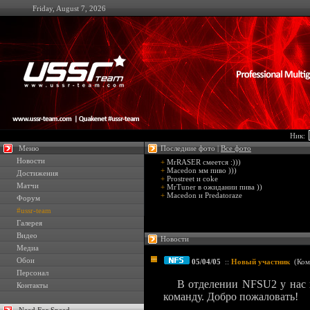
Friday, August 7, 2026
Ник:
Меню
Последние фото |
Все фото
Новости
+
MrRASER смеется :)))
+
Macedon мм пиво )))
Достижения
+
Prostreet и coke
Матчи
+
MrTuner в ожидании пива ))
+
Macedon и Predatoraze
Форум
#ussr-team
Галерея
Видео
Новости
Медиа
Обои
05/04/05
::
Новый участник
(
Ком
Персонал
В отделении NFSU2 у нас
Контакты
команду. Добро пожаловать!