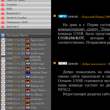
Need For Speed
Cossacks
FIFA
Battlefield 2
29/03/05
::
Пермский Период 200
World In Conflict
Warhammer: DoW
На днях в г. Перми сост
StarCraft 2
компьютерному спорту "Перм
команда USSR была предста
Последние Матчи
USSRxMrKOT
, которые 
USSR
[4]
vs. [1]
Space Lord...
соответственно. Позравляем ре
USSR
[3]
vs. [1]
Unity.eSports
USSR
[3]
vs. [2]
Focus on G...
USSR
[4]
vs. [0]
myRevenge ...
[1] vs.
RAPTOR-
USSR
[4]
GAMING
USSR
[3]
vs. [2]
myRevenge ...
28/03/05
::
Добро пожаловать!
(
USSR
[1] vs.
[4]
Team Therm...
Добро пожаловать на об
USSR
[1] vs.
[3]
Wubbed Team
смены сайта произошли и не
USSR
[3]
vs. [1]
myRevenge ...
Отныне USSR становится мул
USSR
[3]
vs. [0]
Focus on G...
наша команда состоит из дв
USSR
[3]
vs. [1]
Russian un...
NFSU2.
USSR
[1] vs.
[3]
Team Therm...
Недостающие разделы сайта
USSR
[3]
vs. [2]
Icy Blood
USSR
[1] vs.
[3]
prediction...
USSR
[1] vs.
[3]
my most Fa...
USSR
[3]
vs. [1]
WGL