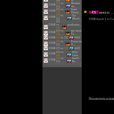
[0]
G...
[3]
vs.
Russian
USSR
[1]
un...
[1] vs.
Team
USSR
[3]
Therm...
09/03/11
::
[3]
vs.
Icy
USSR
[2]
Blood
USSR hooch 1 vs 5 ag
[1]
USSR
vs.
prediction...
[3]
[1] vs.
my most
USSR
[3]
Fa...
USSR
[3]
vs. [1]
WGL
[3]
vs.
Focus on
USSR
[1]
G...
USSR
[2] vs.
[3]
diZE
[1] vs.
Holy
USSR
[4]
Guns
[3]
vs.
Steel's
USSR
[1]
Br...
Просмотреть осталь