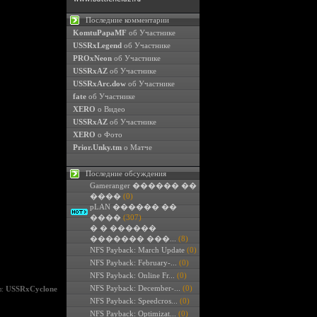
Последние комментарии
KomtuPapaMF
об Участнике
USSRxLegend
об Участнике
PROxNeon
об Участнике
USSRxAZ
об Участнике
USSRxArc.dow
об Участнике
fate
об Участнике
XERO
о Видео
USSRxAZ
об Участнике
XERO
о Фото
Prior.Unky.tm
о Матче
Последние обсуждения
Gameranger ������ ��
����
(0)
pLAN ������ ��
����
(307)
� � ������
������� ���...
(8)
NFS Payback: March Update
(0)
NFS Payback: February-...
(0)
NFS Payback: Online Fr...
(0)
NFS Payback: December-...
(0)
л:
USSRxCyclone
NFS Payback: Speedcros...
(0)
NFS Payback: Optimizat...
(0)