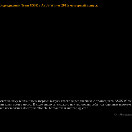
Видеодневник Team USSR с ASUS Winter 2011: четвертый выпуск
ляет нашему вниманию четвертый выпуск своего видеодневника с прошедшего ASUS Winter
ии занял третье место. В ходе видео вы сможете почувствовать себя полноценным игроком 
кие наставления Дмитрия "Hooch" Богданова и многое другое.
Опубликова