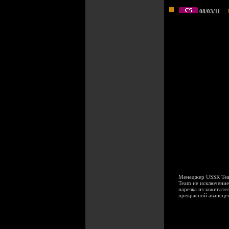
08/03/11
::
Менеджер USSR Team
Team не исключение
нарезка из зажигате
прекрасной авансце