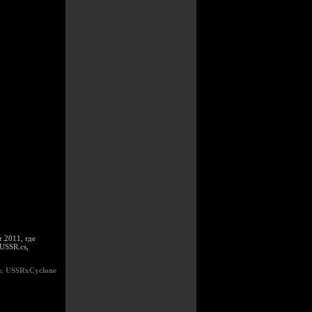
 2011, где
USSR.cs,
л:
USSRxCyclone