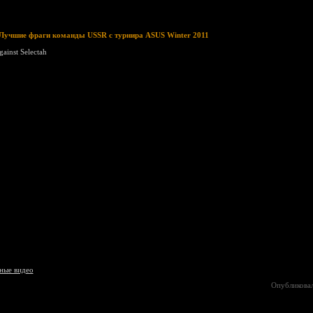
Лучшие фраги команды USSR с турнира ASUS Winter 2011
ainst Selectah
ные видео
Опубликова