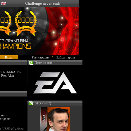
Challenge never ends
Регистрация
Забыл пароль
Партнерство
 USSRxMrRASER
s Rox.Alan
SEX (Staff)
рспорт
анда из
л:
USSRxCyclone