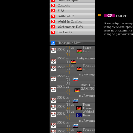
Need For Speed
Cossacks
FIFA
Battlefield 2
12/03/11
::
World In Conflict
Всем доброго вечер
Warhammer: DoW
котором мы во врем
всем протяжении ту
StarCraft 2
которое расположен
Последние Матчи
[4]
vs.
Space
USSR
[1]
Lord...
[3]
USSR
vs.
Unity.eSports
[1]
[3]
vs.
Focus on
USSR
[2]
G...
[4]
myRevenge
USSR
vs.
...
[0]
[1]
RAPTOR-
USSR
vs.
GAMING
[4]
[3]
myRevenge
USSR
vs.
...
[2]
[1] vs.
Team
USSR
[4]
Therm...
[1] vs.
Wubbed
USSR
[3]
Team
[3]
myRevenge
USSR
vs.
...
[1]
[3]
vs.
Focus on
USSR