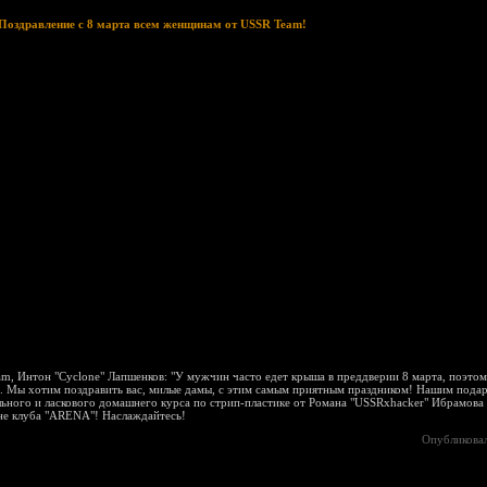
Поздравление с 8 марта всем женщинам от USSR Team!
, Интон "Cyclone" Лапшенков: "У мужчин часто едет крыша в преддверии 8 марта, поэто
. Мы хотим поздравить вас, милые дамы, с этим самым приятным праздником! Нашим подар
льного и ласкового домашнего курса по стрип-пластике от Романа "USSRxhacker" Ибрамова
не клуба "ARENA"! Наслаждайтесь!
Опубликова