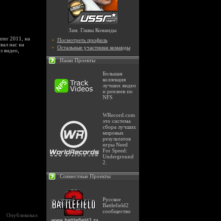
Зам. Главы Команды
ter 2011, на
+
Посмотреть профиль
вал нас на
+
Остальные участники команды
з видео,
Наши Проекты
Большая
коллекция
лучших видео
и реплеев по
NFS
WRecord.com
это система
сбора лучших
мировых
результатов
игры Need
For Speed:
Underground
2.
Совместные Проекты
Русское
Battlefield2
сообщество
Опубликовал: