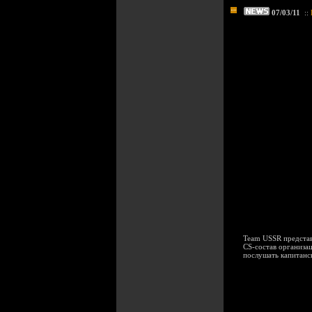
07/03/11
::
Team USSR представ
CS-состав организац
послушать капитанс