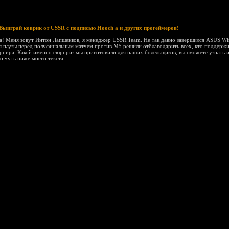
Выиграй коврик от USSR с подписью Hooch'а и других прогеймеров!
а! Меня зовут Интон Лапшенков, я менеджер USSR Team. Не так давно завершился ASUS Win
я паузы перед полуфинальным матчем против М5 решили отблагодарить всех, кто поддержи
рнира. Какой именно сюрприз мы приготовили для наших болельщиков, вы сможете узнать и
о чуть ниже моего текста.