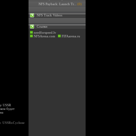
NFS Payback: Launch Tr...
(0)
NFS Track Videos
Ссылки
needforspeed.lv
NFSArena.com
FIFAarena.ru
му USSR
ком будет
 на
л:
USSRxCyclone