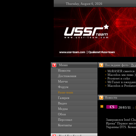
Thursday, August 6, 2026
Меню
Последние фото |
Все
Новости
+
MrRASER смеется :
+
Macedon мм пиво )
Достижения
+
Prostreet и coke
Матчи
+
MrTuner в ожидани
+
Macedon и Predator
Форум
#ussr-team
Новости
Галерея
Видео
20/03/11
::
Медиа
Обои
Персонал
Завершился Intel Ch
Ирена" Первое место
Контакты
Украины DTS. Коман