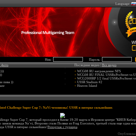
Language:
Ник:
Пароль:
 фото
Последние видео |
Все видео
)))
+
WCG08 RU награждение NFS
))
+
WCG08 RU FINAL USSRxProStreet vs
+
WCG2008RP 1/2 final USSRxProStreet v
и пива ))
+
USSR Stadium #2
aze
+
Heaven Island
Intel Challenge Super Cup 7: NaVi чемпионы! USSR в пятерке сильнейших
allenge Super Cup 7, который проходил в Киеве 19-20 марта в Игровом центре "КИЕВ Кибе
 заняла команда Na`vi, Второми стали Поляки из Frag Executors, третьей стала еще одна ком
да USSR в пятерке сильнейших!
Репортаж с турнира
Опубликова