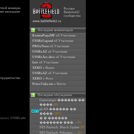
стной команды
Русское
ими наградами
Battlefield2
сообщество
Последние комментарии
KomtuPapaMF
об Участнике
USSRxLegend
об Участнике
PROxNeon
об Участнике
USSRxAZ
об Участнике
USSRxArc.dow
об Участнике
fate
об Участнике
XERO
о Видео
USSRxAZ
об Участнике
отрудничество
XERO
о Фото
Prior.Unky.tm
о Матче
Последние обсуждения
Gameranger ������ ��
����
(0)
pLAN ������ ��
����
(307)
иковал:
USSRxaltt
� � ������
������� ���...
(8)
NFS Payback: March Update
(0)
NFS Payback: February-...
(0)