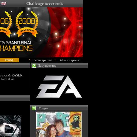
Challenge never ends
Регистрация
Забыл пароль
Партнерство
 USSRxMrRASER
s Rox.Alan
Медиа