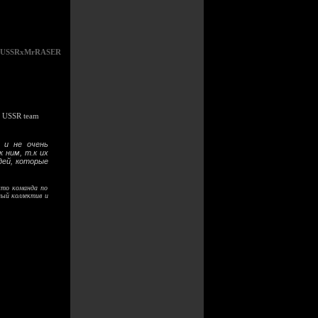
USSRxMrRASER
м USSR team
 и не очень
 ним, т.к их
дей, которые
что команда по
ный коллектив и