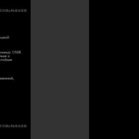
USSRxMrRASER
 одной
команду. USSR
льше и
остойные
аявлений,
USSRxMrRASER