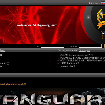
Language:
Ник:
Пароль:
 фото
Последние видео |
Все видео
))
+
WCG08 RU награждение NFS
)
+
WCG08 RU FINAL USSRxProStreet vs
+
WCG2008RP 1/2 final USSRxProStreet v
 пива ))
+
USSR Stadium #2
ze
+
Heaven Island
ard Marsch S2 week 9