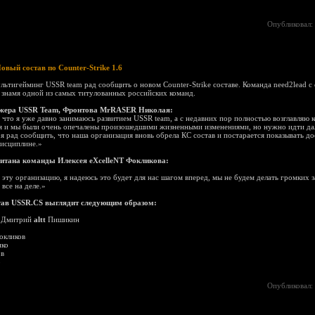
Опубликовал:
овый состав по Counter-Strike 1.6
льтигейминг USSR team рад сообщить о новом Counter-Strike составе. Команда need2lead с
 знамя одной из самых титулованных российских команд.
жера USSR Team, Фронтова MrRASER Николая:
, что я уже давно занимаюсь развитием USSR team, а с недавних пор полностью возглавляю 
ья и мы были очень опечалены произошедшими жизненными изменениями, но нужно идти да
 я рад сообщить, что наша организация вновь обрела КС состав и постарается показывать д
дисциплине.»
итана команды Илексея eXcelleNT Фокликова:
эту организацию, я надеюсь это будет для нас шагом вперед, мы не будем делать громких з
все на деле.»
тав USSR.CS выглядит следующим образом:
: Дмитрий
altt
Пишикин
окликов
ко
в
о
Опубликовал: