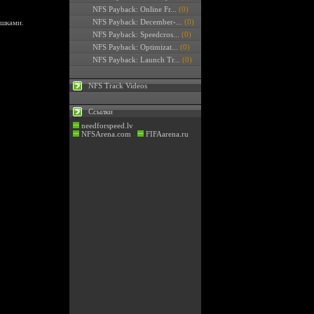
NFS Payback: Online Fr...
(0)
NFS Payback: December-...
(0)
ушками.
NFS Payback: Speedcros...
(0)
NFS Payback: Optimizat...
(0)
NFS Payback: Launch Tr...
(0)
NFS Track Videos
Ссылки
needforspeed.lv
NFSArena.com
FIFAarena.ru