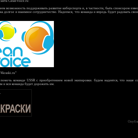
айта CleanVoice.ru:
еем возможность поддерживать развитие киберспорта и, в частности, быть спонсором изве
на долгое и взаимное сотрудничество. Надеемся, что команда и впредь будет радовать сво
4kraski.ru"
 помочь команде USSR с приобретением новой экипировки. будем надеятся, что наше с
м и вся команда будет дорожить им.
Опубл