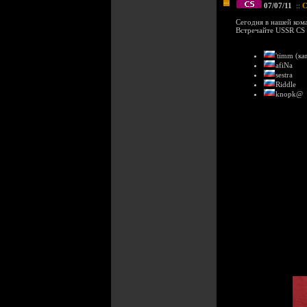
07/07/11
::
C
Сегодня в нашей ком
Встречайте USSR CS 
'timm (ка
afiNa
sestra
Riddle
knopk@