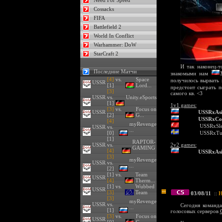
Need For Speed
Cossacks
FIFA
Battlefield 2
World In Conflict
Warhammer: DoW
StarCraft 2
И так наконец-
Последние Матчи
знакомыми нам
[4]
vs.
Space
получилось вырвать 
USSR
[1]
Lord...
предстоит сыграть 
[3]
самого кв. <3
USSR
vs.
Unity.eSports
[1]
1v1 games:
[3]
vs.
Focus on
USSR
USSRxAs
[2]
G...
USSRxCo
[4]
myRevenge
USSRxSle
USSR
vs.
...
[0]
USSRxTu
[1]
RAPTOR-
USSR
vs.
2v2 games:
GAMING
[4]
USSRxAs
[3]
myRevenge
USSR
vs.
...
[2]
[1] vs.
Team
USSR
[4]
Therm...
[1] vs.
Wubbed
USSR
[3]
Team
03/08/11
::
Н
[3]
myRevenge
USSR
vs.
Сегодня команд
...
[1]
голосовых серверов
[3]
vs.
Focus on
USSR