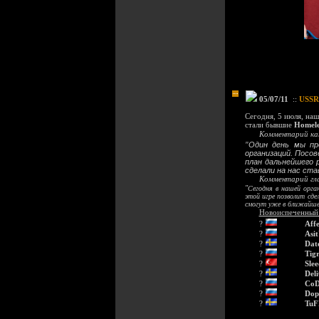
05/07/11
::
USSR 
Сегодня, 5 июля, на
стали бывшие
Homele
Комментарий ка
"
Один день мы п
организаций. Посо
план дальнейшего 
сделали на нас став
Комментарий гл
"
Сегодня в нашей орга
этой игре позволит сд
смогут уже в ближайше
Новоиспеченный
?
Affe
?
Asi
?
Dat
?
Tig
?
Slee
?
Del
?
Co
?
Dop
?
TuF