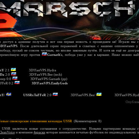
то доступ к админке получен и вот она первая новость о прошедшем кв! Играли мы 
3D!FastVPS
. После длительной серии поражений в схватках с нашими оппонентами у 
победу, пускай не совсем честным, но вполне законным путём. И хотя кв ещё не доигр
перенесённую игру против
Garnath
'а, победа уже у нас в кармане. Ниже можно най
itY
2:1
3D!FastVPS.Hydra
Da
2:0
3D!FastVPS.Bee (tech)
eep 0:0
3D!FastVPS.Garnath (pp)
FFeR 0:2
3D!FastVPS.EmilyGods
itY
/
USSRxTuFFeR
2:0
3D!FastVPS.Bee/
3D!FastVPS.Hyd
Опублик
овые спонсорские отношения команды USSR
(
Комментариев: 8
)
а USSR заключила новые соглашения о сотрудничестве. Новыми партнерами команды ст
CleanVoice
и компания
4краски
которая занимается печатью футболок по индивидуальному з