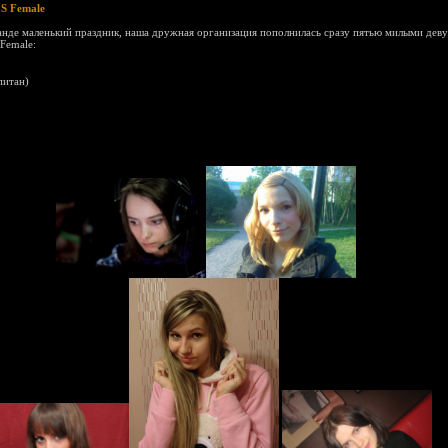
S Female
анде маленький праздник, наша дружная организация пополнилась сразу пятью милыми дев
Female:
питан)