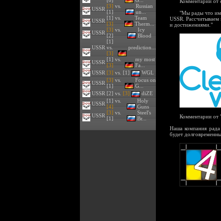
[0]
G...
Комментарии от с
[3]
vs.
Russian
USSR
[1]
un...
"Мы рады что им
[1] vs.
Team
USSR. Рассчитываем 
USSR
[3]
Therm...
и достижениями."
[3]
vs.
Icy
USSR
[2]
Blood
[1]
USSR
vs.
prediction...
[3]
[1] vs.
my most
USSR
[3]
Fa...
USSR
[3]
vs. [1]
WGL
[3]
vs.
Focus on
USSR
[1]
G...
USSR
[2] vs.
[3]
diZE
[1] vs.
Holy
USSR
[4]
Guns
[3]
vs.
Steel's
USSR
Комментарии от "
[1]
Br...
Наша компания рада
будет долговременны