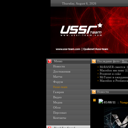
Thursday, August 6, 2026
Меню
Последние фото |
Все
Новости
+
MrRASER смеется :)
+
Macedon мм пиво ))
Достижения
+
Prostreet и coke
Матчи
+
MrTuner в ожидании
+
Macedon и Predatora
Форум
#ussr-team
Новости
Галерея
Видео
Медиа
05/08/11
::
Vangu
Обои
Персонал
Контакты