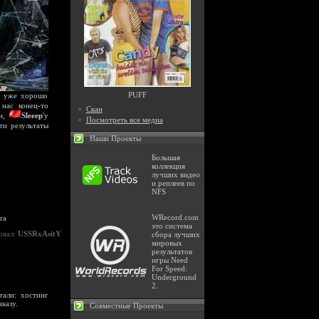
PUFF
с уже хорошо
нас конец-то
+
Скан
ан,
Sleeep
'у
+
Посмотреть все медиа
ти результаты
Наши Проекты
Большая
коллекция
лучших видео
и реплеев по
NFS
WRecord.com
ra
это система
овал:
USSRxAsitY
сбора лучших
мировых
результатов
игры Need
For Speed:
Underground
2.
али: хостинг
аказу.
Совместные Проекты