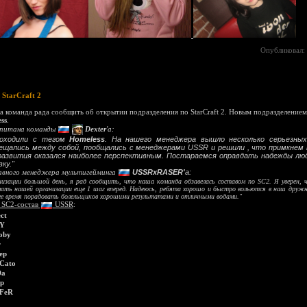
Опубликовал:
StarCraft 2
ша команда рада сообщить об открытии подразделения по StarCraft 2. Новым подразделение
ss
.
питана команды
Dexter
'a:
роходили с тегом
Homeless
. На нашего менеджера вышло несколько серьезных
вещались между собой, пообщались с менеджерами USSR и решили , что примкнем к
развития оказался наиболее перспективным. Постараемся оправдать надежды лю
ку."
авного менеджера мультигейминга
USSRxRASER'
a:
низации большой день, я рад сообщить, что наша команда обзавелась составом по SC2. Я уверен, 
елать нашей организации еще 1 шаг вперед. Надеюсь, ребята хорошо и быстро вольются в наш друж
е время порадовать болельщиков хорошими результатами и отличными водами."
 SC2-состав
USSR
:
ct
tY
oby
r
ep
iCato
Da
p
FeR