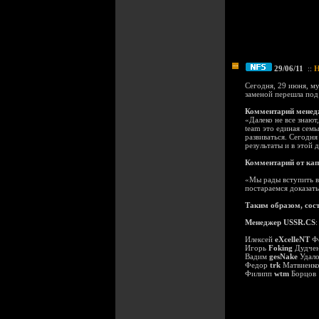
29/06/11
::
Н
Сегодня, 29 июня, му
заменой перешла под
Комментарий менед
«Далеко не все знают
team это единая сем
развиваться. Сегодня
результаты и в этой 
Комментарий от кап
«Мы рады вступить в 
постараемся доказать 
Таким образом, сос
Менеджер USSR.CS
Илексей
eXcelleNT
Ф
Игорь
Foking
Дудчен
Вадим
gesNake
Удало
Федор
trk
Матвиенк
Филипп
wtm
Борцов