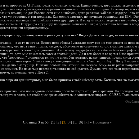
и и на просторах СНГ мало реально сильных команд. Единственное, кого можно выделить и
, готовых задать реальную конкуренцию каким-либо топам - это Empire. Есть ещё парочка 
плохих команд, но для России, если я не ошибаюсь, даже реальное хай эло в ладдере - это н
, что уж говорить о топ командах. Как можно заметить по крупным турнирам, аля IEM, Dre
нские топ команды и европейские стоят друг друга. И вряд ли можно выделить кого-либо, 
ьно сильнее. От турнира к турниру победители меняются и игры достаточно близкие к тому
дителя перейти к проигравшему.
варкрафтер, то наверняка играл в доту или нет? Видел Дота 2, если да, то какие впеча
странно, - в доту не играл. Вернее попробовал буквально пару раз, но мне совсем не понрав
азалось, что игра такого плана, как дота, абсолютно не стыкуется со стратежным движком 
ь аккуратных "клеток" для движений. И поскольку варкрафт сам по себе не блистал графикой
ацией, то дота мне показалась совсем плохой идеей. Да и тем более в то время было принят
, что "дотцерами" становятся те, кто не способен контрить пачку юнитов, предпочитая это
ь одного лишь героя. Я шёл в ногу с тенденциями игроков "на расстройку". Доту 2 видел н
е так давно был турнир. Никаких особых впечатлений не вызвала. Кому-то из ребят понравил
 совсем нет. Но из лольца переходить никто не собирается. Думаю, что всё-таки перспектив
нимум, не меньше, чем у Дота 2.
ашел время для интервью, мне было приятно с тобой беседовать. Хочешь что-то сказат
е приятно было побеседовть, особенно после батхёрта от игры с крабами. На последок хо
ь играть в лолец, а в свободное время обязательно заниматься спортом. С USSR-Team выве
Опублик
Страница 3 из 55
[1]
[2]
[3]
[4]
[5]
[6]
[7]
»
Последняя
»