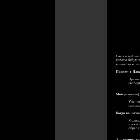
Совсем недавно
ребята будут п
капитана ком
Привет :) Дава
Привет.
свободн
Мой ровесник))
Уже нес
таковым
Когда вы начал
Молодой
изначал
обрёл 
Это хорошо ког