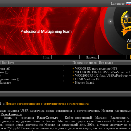
Language:
Ник:
Пароль:
 |
Все фото
Последние видео |
Все видео
ся :)))
+
WCG08 RU награждение NFS
во )))
+
WCG08 RU FINAL USSRxProStreet vs
e
+
WCG2008RP 1/2 final USSRxProStreet v
дании пива ))
+
USSR Stadium #2
datoraze
+
Heaven Island
1
::
Новые договоренности о сотрудничестве с razercomp.ru
деле команда USSR заключила новые соглашения о сотрудничестве. Новыми партнерам
я
RazerComp.ru
ые факты о компания
RazerComp.ru
Кибер-спортивный Магазин Razercomp.ru 
м дилером продукции Razer в России. Мы готовы предложить Вам самый большой ас
er, низкие цены, доставка по Москве на следующий день 200р, а также доставку во 
го за 250 руб! Также мы частенько проводим подарочные акции, так что следите за новост