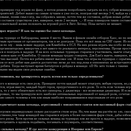
 примерно год играли по фану, а потом решили попробовать сыграть на есл, собрав команду
риятелей. Дебют вышел на самым лучшим и уже после, поиграв ещё месяца 3-4, выйдя на 
овыше, поняв смысл игр, мы собрались заново, почти тем же составом, добрав новых ребят.
 составом существуем уже, наверное, около 2 месяцев. -_- И пока планируем таким составо
сознательной жизни положить на игровой рост в Лиге Легенд. Пока ничего не мешает.
ирах играете? И как ты оценил бы скилл команды.
на турнире от Киберарены, заняли 4 место. Вышли в финале онлайн отборов Хаос, но по н
ным причинам от организаторов, так и не доиграли. Пока это всё лишь на СНГ сцене. Из п
в по ллу - лишь всякие ладдере, аля Кланбейза и ЕСЛ. На них резона играть мы особо не ви
рганизаторских заморочек и нет какого-то реального интереса, перспективы. Проще прост
ся и поиграть в ладдере. И на всех остальных турнирах стараемся участвовать, нынче отыг
 новом капе от Кланбейза. О скилле команды трудно говорить. Для East'a нынче, наверное, в
чно высокий. Почти все ребята имеют высокое эло. И пока что игры на турнирах с серьёзн
м от всех ребят нам даются достаточно легко до тех пор,пока в оппонентах не встречаются
 ребята. Тогда наступает время батхёртов и рейджа в команде. xD Но зато только с такими
иками мы видим свои реальные ошибки.
чемпионов, вы тренируетесь играть всеми или только определенными?
ого в команде есть своя роль. Принципе почти каждый может отыграть любым героем, но,с
тся, играя вместе, каждый берёт героя, приуроченного к его роли. То есть если человек игр
а, то у него обязательно есть все саппорты, у джанглера - все возможные джанглера. И есл
ровках, то мы тренируем всех наиболее оптимальных персонажей от каждой роли, сочетая 
ам самого человека к тем или иным наиболее понравившимся персонажам от его роли.
редпочитает ваша команда, агрессивный с множеством гангов или пассивный фарм ста
игроков индивидуально сильно расходятся стили игры. Но,чем выше мы растём по эло, скил
ственно,тем чаще командой мы стараемся играть в более пассивном фарм стиле, дабы избеж
го риска. Хотя против не сильных команд на турнирах или же просто в ладдере, позволяем
потрешить и вдоволь подайвить, поганкать и поумирать, соответственно.
о сильных команд? И где жестче конкуренция в Имерике или Европе?