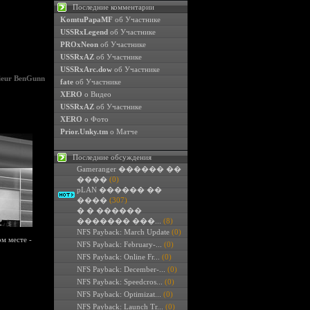
Последние комментарии
KomtuPapaMF
об Участнике
USSRxLegend
об Участнике
PROxNeon
об Участнике
USSRxAZ
об Участнике
USSRxArc.dow
об Участнике
ieur BenGunn
fate
об Участнике
XERO
о Видео
USSRxAZ
об Участнике
XERO
о Фото
Prior.Unky.tm
о Матче
Последние обсуждения
Gameranger ������ ��
����
(0)
pLAN ������ ��
����
(307)
� � ������
������� ���...
(8)
NFS Payback: March Update
(0)
м месте -
NFS Payback: February-...
(0)
NFS Payback: Online Fr...
(0)
NFS Payback: December-...
(0)
NFS Payback: Speedcros...
(0)
NFS Payback: Optimizat...
(0)
NFS Payback: Launch Tr...
(0)