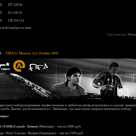
:0
DT (28:9)
:0
Ev (16:3)
:0
CR (34:15)
ir.si/cb/east2pre-ec.htm
Опубликовал:
Mons
1
::
FIFA 12 Masters, 1x1 October 2011
скресенье) киберспортивные профессионалы и любители вновь встретились в хорошо знакомо
 клубе Диалог, расположенном в г. Люберцах, где наш игрок одержал маленькую победу.
рнира:
й «USSRxCasual» Ленков
(Мытищи) - чек на 2000 руб.
ндр «Prior`Lacoste» Волков (Одинцово) - чек на 1500 руб.