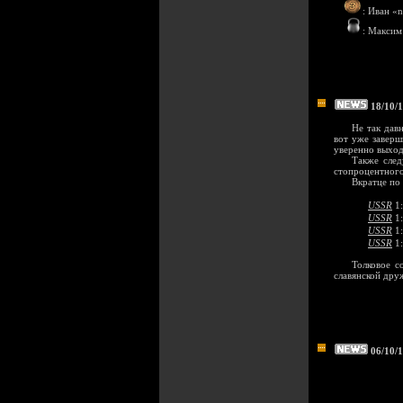
: Иван «
: Максим
18/10/1
Не так дав
вот уже заверш
уверенно выходи
Также след
стопроцентного
Вкратце по
USSR
1
USSR
1
USSR
1
USSR
1
Толковое с
славянской дру
06/10/1