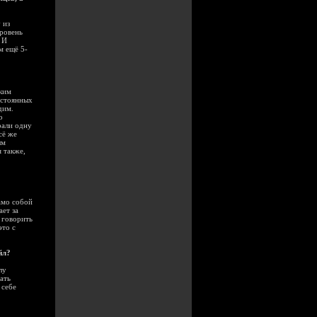
 из
уровень
 И
м ещё 5-
еким
остоянных
дим.
о
рали одну
сё же
ым
 также,
амо собой
ает за
и говорить
это с
йл?
лу
ать
 себе