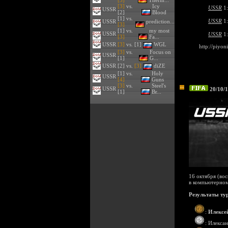
[3]
Therm...
[3]
vs.
Icy
USSR
1
USSR
[2]
Blood
[1] vs.
USSR
1
USSR
prediction...
[3]
[1] vs.
my most
USSR
USSR
1
[3]
Fa...
USSR
[3]
vs. [1]
WGL
http://piyon
[3]
vs.
Focus on
USSR
[1]
G...
USSR
[2] vs.
[3]
diZE
[1] vs.
Holy
USSR
[4]
Guns
[3]
vs.
Steel's
USSR
20/10/1
[1]
Br...
16 октября (во
в компьютерном
Результаты ту
:
Илексе
: Илекса