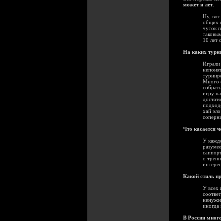
может и лет
.
Ну, вот
общих п
чуток п
таковым
10 лет 
На каких турн
Играли 
непонят
турниро
Много о
собрать
игру на
достато
подходо
хай эло
соперн
Что касается 
У кажд
разумее
саппорт
о трени
интерес
Какой стиль п
У всех 
соответ
ненужно
иногда 
В России мног