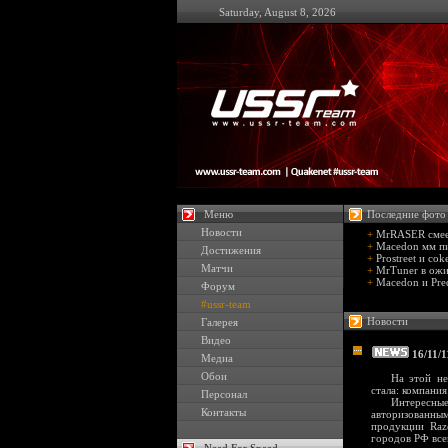
Saturday, August 8, 2026
Меню
Последние фото
Новости
+
MrRASER смеет
+
Macedon мм пи
Достижения
+
Prostreet и cok
Матчи
+
MrTuner в ожи
+
Macedon и Pre
Форум
#ussr-team
Новости
Галерея
Видео
16/11/1
Медиа
Обои
На этой не
сталa: компани
Персонал
Интересн
Контакты
авторизованны
продукции Raz
городов РФ все