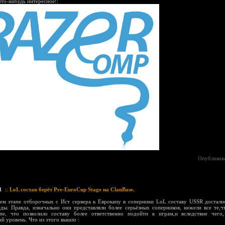
что-нибудь интересное!:
Опубликов
1
::
LoL состав берёт Pre-EuroCup Stage на ClanBase.
ем этапе отборочных с Ист сервера к Еврокапу в соперники LoL составу USSR достали
ды. Правда, изначально они представляли более серьёзных соперников, нежели все те,ч
пе, что позволило составу более ответственно подойти к играм,и вследствие чего,
й уровень. Что из этого вышло :