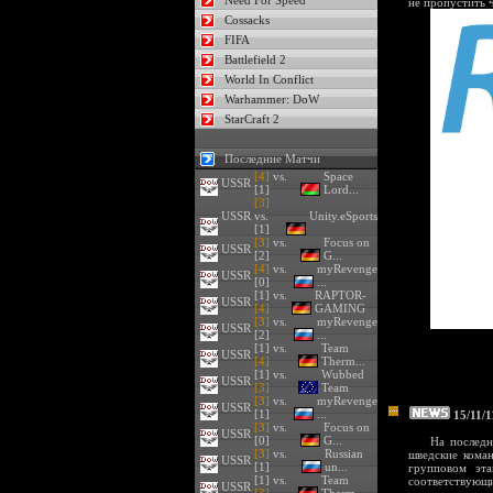
Need For Speed
не пропустить 
Cossacks
FIFA
Battlefield 2
World In Conflict
Warhammer: DoW
StarCraft 2
Последние Матчи
[4]
vs.
Space
USSR
[1]
Lord...
[3]
USSR
vs.
Unity.eSports
[1]
[3]
vs.
Focus on
USSR
[2]
G...
[4]
vs.
myRevenge
USSR
[0]
...
[1] vs.
RAPTOR-
USSR
[4]
GAMING
[3]
vs.
myRevenge
USSR
[2]
...
[1] vs.
Team
USSR
[4]
Therm...
[1] vs.
Wubbed
USSR
[3]
Team
[3]
vs.
myRevenge
USSR
[1]
...
15/11/1
[3]
vs.
Focus on
USSR
[0]
G...
На последн
[3]
vs.
Russian
шведские коман
USSR
[1]
un...
групповом эта
[1] vs.
Team
соответствующи
USSR