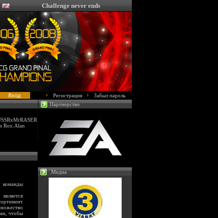
Challenge never ends
Регистрация
Забыл пароль
Партнерство
 USSRxMrRASER
s Rox.Alan
Медиа
и команды
является
сортимент
множество
ями, чтобы