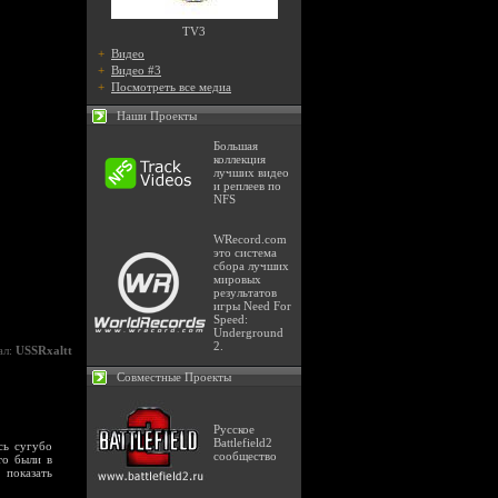
TV3
+
Видео
+
Видео #3
+
Посмотреть все медиа
Наши Проекты
Большая
коллекция
лучших видео
и реплеев по
NFS
WRecord.com
это система
сбора лучших
мировых
результатов
игры Need For
Speed:
Underground
2.
ал:
USSRxaltt
Совместные Проекты
Русское
Battlefield2
сь сугубо
сообщество
то были в
 показать