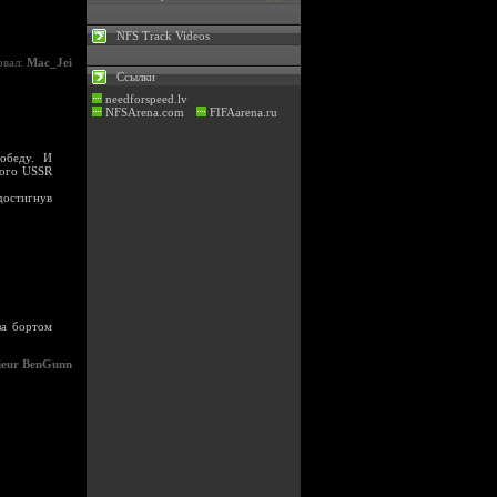
NFS Track Videos
овал:
Mac_Jei
Ссылки
needforspeed.lv
NFSArena.com
FIFAarena.ru
победу. И
рого USSR
достигнув
за бортом
ieur BenGunn