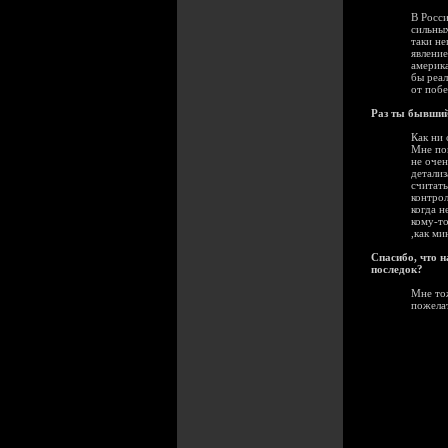
В Росси
сильных
таки не
явление
америка
бы реал
от побе
Раз ты бывший 
Как ни 
Мне пок
не очен
детализ
считать
контрол
когда н
кому-то
,как ми
Спасибо, что н
последок?
Мне тож
пожелат