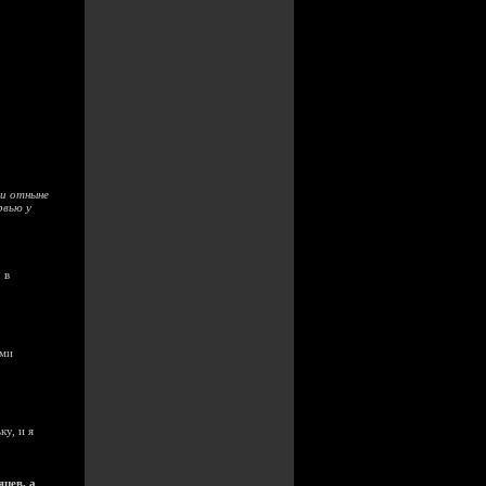
 и отныне
рвью у
 в
ими
ку, и я
яцев, а