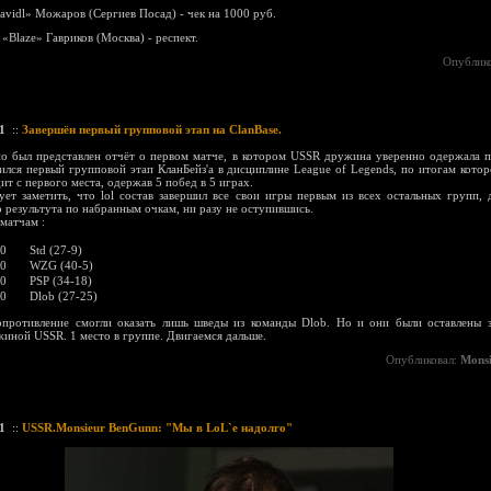
navidl» Можаров (Сергиев Посад) - чек на 1000 руб.
 «Blaze» Гавриков (Москва) - респект.
Опублик
1
::
Завершён первый групповой этап на ClanBase.
но был представлен отчёт о первом матче, в котором USSR дружина уверенно одержала 
ился первый групповой этап КланБейз'а в дисциплине League of Legends, по итогам кото
т с первого места, одержав 5 побед в 5 играх.
ует заметить, что lol состав завершил все свои игры первым из всех остальных групп, 
 результута по набранным очкам, ни разу не оступившись.
 матчам :
:0
Std (27-9)
:0
WZG (40-5)
:0
PSP (34-18)
:0
Dlob (27-25)
опротивление смогли оказать лишь шведы из команды Dlob. Но и они были оставлены 
жиной USSR. 1 место в группе. Двигаемся дальше.
Опубликовал:
Mons
1
::
USSR.Monsieur BenGunn: "Мы в LoL`е надолго"