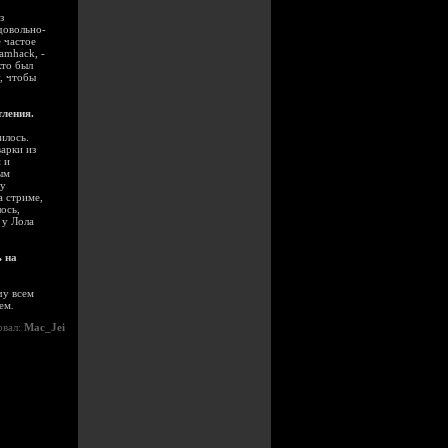
з
довольно-
е частое
amhack, -
кто был
, чтобы
тления.
илось.
варки из
 и
ым
му
а стриме,
ось,
 у Лола
ь на
чу всем
зем
.
овал:
Mac_Jei