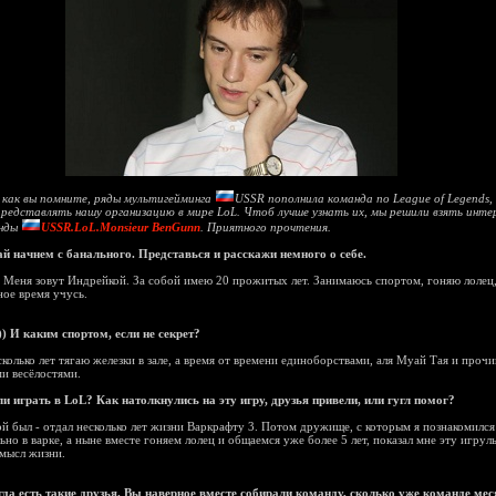
 как вы помните, ряды мультигейминга
USSR пополнила команда по League of Legends,
редставлять нашу организацию в мире LoL. Чтоб лучше узнать их, мы решили взять инте
анды
USSR.LoL.Monsieur BenGunn
. Приятного прочтения.
й начнем с банального. Представься и расскажи немного о себе.
 Меня зовут Индрейкой. За собой имею 20 прожитых лет. Занимаюсь спортом, гоняю лолец,
ое время учусь.
) И каким спортом, если не секрет?
колько лет тягаю железки в зале, а время от времени единоборствами, аля Муай Тая и проч
и весёлостями.
и играть в LoL? Как натолкнулись на эту игру, друзья привели, или гугл помог?
 был - отдал несколько лет жизни Варкрафту 3. Потом дружище, с которым я познакомился
ьно в варке, а ныне вместе гоняем лолец и общаемся уже более 5 лет, показал мне эту игруль
смысл жизни.
да есть такие друзья. Вы наверное вместе собирали команду, сколько уже команде мес