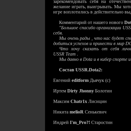
зарекомендовать себя на отечест
желание играть, выигрывать. Мы хот
игре воплотились в действительно вы
Комментарий от нашего нового
Do
"Большое спасибо организации
USS
себя.
Мы очень рады , что нас будет с
добиться успехов и принести в мир
D
Что хочу сказать от себя личн
USSR Team
.
Мы давно в
Dota
и в кибер спорте и
Состав USSR.Dota2:
Евгений
editform
Дьячук (с)
Иртем
Dirty Jhonny
Болотин
Максим
Chatr1x
Лисицин
Никита
melioR
Сенькевич
Индрей
I'm_Pro?!
Старостин