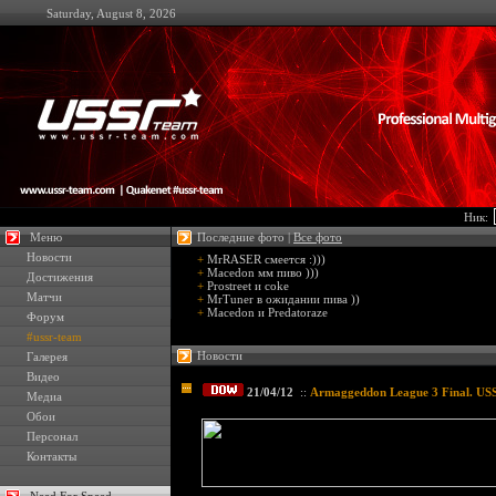
Saturday, August 8, 2026
Ник:
Меню
Последние фото |
Все фото
Новости
+
MrRASER смеется :)))
+
Macedon мм пиво )))
Достижения
+
Prostreet и coke
Матчи
+
MrTuner в ожидании пива ))
+
Macedon и Predatoraze
Форум
#ussr-team
Новости
Галерея
Видео
21/04/12
::
Armaggeddon League 3 Final. U
Медиа
Обои
Персонал
Контакты