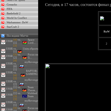
Need For Speed
Сегодня, в 17 часов, состоится фина
Cossacks
FIFA
Battlefield 2
World In Conflict
Warhammer: DoW
StarCraft 2
RuW
Последние Матчи
[4]
vs.
Space
USSR
[1]
Lord...
2
[3]
USSR
vs.
Unity.eSports
[1]
[3]
vs.
Focus on
USSR
[2]
G...
[4]
myRevenge
USSR
vs.
...
[0]
[1]
RAPTOR-
USSR
vs.
GAMING
[4]
[3]
myRevenge
USSR
vs.
...
[2]
[1] vs.
Team
USSR
[4]
Therm...
[1] vs.
Wubbed
USSR
[3]
Team
[3]
myRevenge
USSR
vs.
...
[1]
[3]
vs.
Focus on
USSR