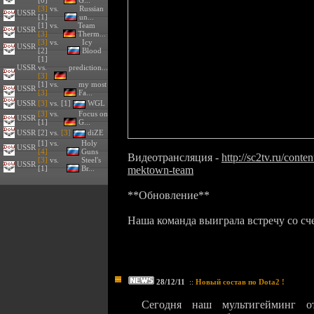
[0]
G...
[3]
vs.
Russian
USSR
[1]
un...
[1] vs.
Team
USSR
[3]
Therm...
[3]
vs.
Icy
USSR
[2]
Blood
[1]
USSR
vs.
prediction...
[3]
[1] vs.
my most
USSR
[3]
Fa...
USSR
[3]
vs. [1]
WGL
[3]
vs.
Focus on
USSR
[1]
G...
USSR
[2] vs.
[3]
diZE
[1] vs.
Holy
USSR
[4]
Guns
Видеотрансляция -
http://sc2tv.ru/cont
[3]
vs.
Steel's
USSR
[1]
Br...
mektown-team
**Обновление**
Наша команда выиграла встречу со сч
28/12/11
::
Новый состав по Dota2 !
Cегодня наш мультигейминг 