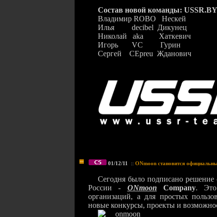
Состав новой команды: USSR.B
Владимир
ROBO
Нескей
Илья
decibel
Дикунец
Николай
aka
Хаткевич
Игорь
VC
Гурин
Сергей
CEpreu
Жданович
01/12/11
::
ONmoon становится официальн
Сегодня было подписано решение 
России -
ONmoon
Company
. Эт
организаций, а для простых пользо
новые конкурсы, проекты и возможнос